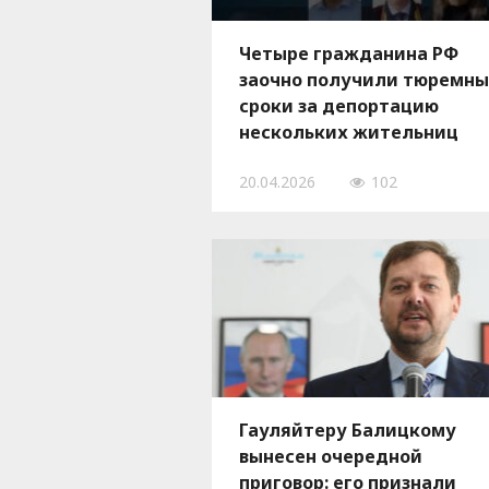
Четыре гражданина РФ
заочно получили тюремн
сроки за депортацию
нескольких жительниц
оккупированной части
20.04.2026
102
Запорожской области
Гауляйтеру Балицкому
вынесен очередной
приговор: его признали