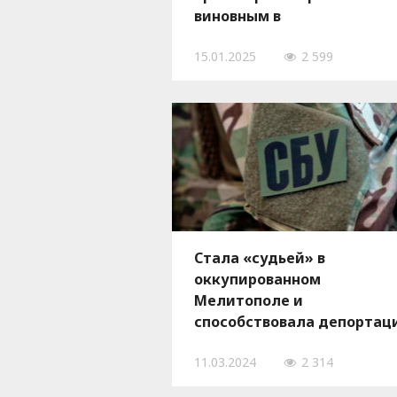
виновным в
коллаборационной
15.01.2025
2 599
деятельности
Стала «судьей» в
оккупированном
Мелитополе и
способствовала депортац
жителей: еще одна
11.03.2024
2 314
коллаборантка получила
подозрение