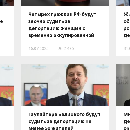
Четырех граждан РФ будут
Жи
ые
заочно судить за
об
депортацию женщин с
ро
временно оккупированной
де
части Запорожской области
16.07.2025
2 495
31.
Гауляйтера Балицкого будут
Ми
судить за депортацию не
де
менее 50 жителей
ок