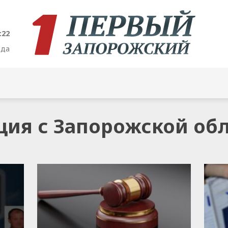
:22
ода
ация с Запорожской об