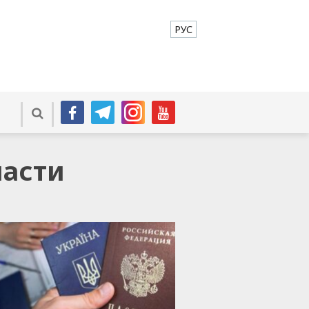
РУС
ласти