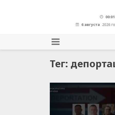
00:01
6 августа
2026 г
Тег: депорт