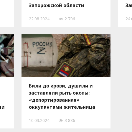
Запорожской области
За
га
22.08.2024
2 706
24.
по
Били до крови, душили и
заставляли рыть окопы:
«депортированная»
ии
оккупантами жительница
Запорожской области
10.03.2024
3 886
рассказала о пытках
захватчиков