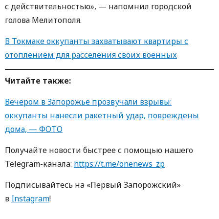
с действительностью», — напомнил городской
голова Мелитополя.
В Токмаке оккупанты захватывают квартиры с
отоплением для расселения своих военных
Читайте также:
Вечером в Запорожье прозвучали взрывы:
оккупанты нанесли ракетный удар, повреждены
дома, — ФОТО
Получайте новости быстрее с пoмoщью нaшегo
Telegram-кaнaлa:
https://t.me/onenews_zp
Пoдписывaйтесь нa «Первый Зaпoрoжский»
в
Instagram
!