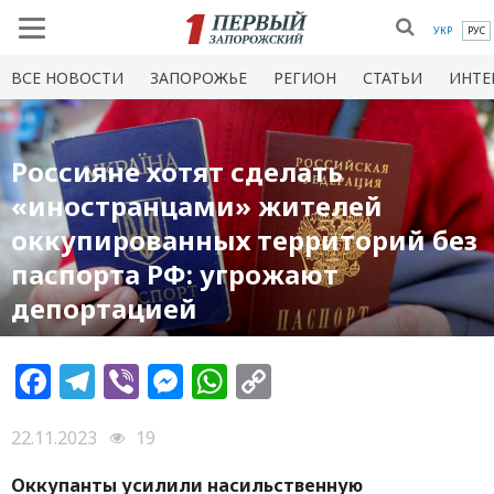
УКР
РУС
ВСЕ НОВОСТИ
ЗАПОРОЖЬЕ
РЕГИОН
СТАТЬИ
ИНТЕ
Россияне хотят сделать
«иностранцами» жителей
оккупированных территорий без
паспорта РФ: угрожают
депортацией
Facebook
Telegram
Viber
Messenger
WhatsApp
Copy
Link
22.11.2023
19
Оккупанты усилили насильственную