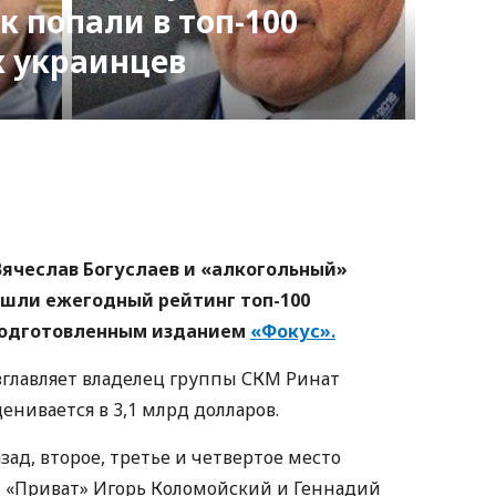
к попали в топ-100
х украинцев
nger
atsApp
Copy
ink
ячеслав Богуслаев и «алкогольный»
ошли ежегодный рейтинг топ-100
подготовленным изданием
«Фокус».
зглавляет владелец группы СКМ Ринат
енивается в 3,1 млрд долларов.
азад, второе, третье и четвертое место
 «Приват» Игорь Коломойский и Геннадий