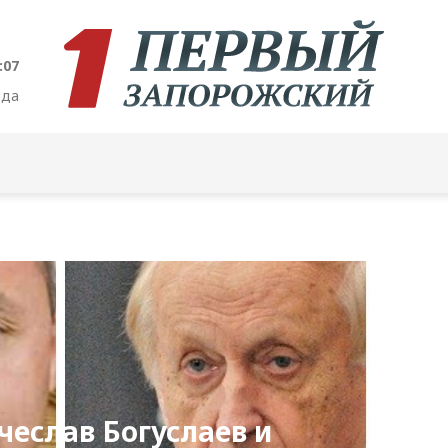
:08
ода
еслав Богуслаев и