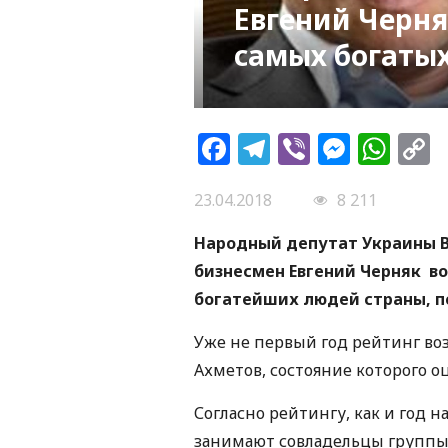
Евгений Черня
самых богаты
Facebook
Telegram
Viber
Messe
Wh
L
23.04.2018
8 211
Народный депутат Украины В
бизнесмен Евгений Черняк в
богатейших людей страны, 
Уже не первый год рейтинг во
Ахметов, состояние которого оц
Согласно рейтингу, как и год н
занимают совладельцы группы