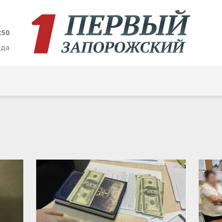
:51
ода