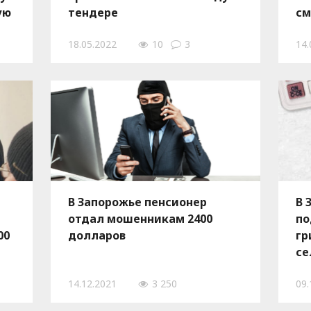
ую
тендере
см
ко
18.05.2022
10
3
14.
В Запорожье пенсионер
В 
отдал мошенникам 2400
по
00
долларов
гр
се
14.12.2021
3 250
09.