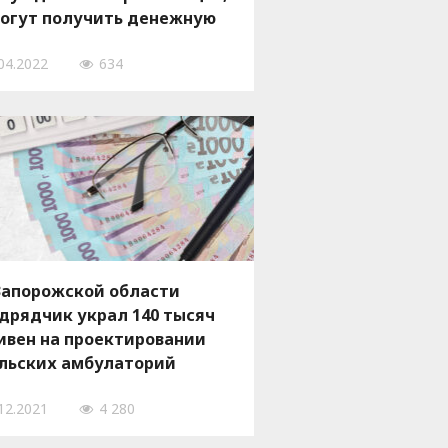
огут получить денежную
мпенсацию
04.2022
634
Запорожской области
дрядчик украл 140 тысяч
ивен на проектировании
льских амбулаторий
12.2021
4 280