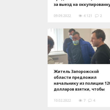
за выезд на оккупированн
территорию, – ФОТО
09.09.2022
4 121
2
Житель Запорожской
области предложил
начальнику из полиции 12
долларов взятки, чтобы
вернуть арестованный
10.02.2022
7
4
автомобиль, – ФОТО