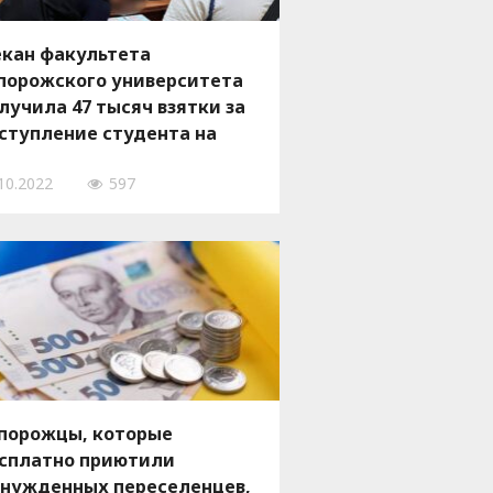
кан факультета
порожского университета
лучила 47 тысяч взятки за
ступление студента на
юджет
10.2022
597
порожцы, которые
сплатно приютили
нужденных переселенцев,