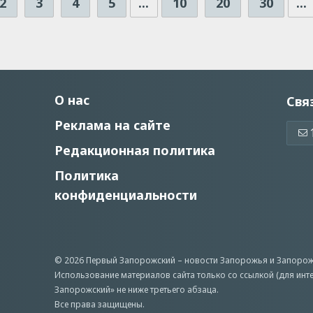
2
3
4
5
...
10
20
30
...
О нас
Свя
Реклама на сайте
Редакционная политика
Политика
конфиденциальности
© 2026 Первый Запорожский –
новости Запорожья
и Запорож
Использование материалов сайта только со ссылкой (для инт
Запорожский» не ниже третьего абзаца.
Все права защищены.