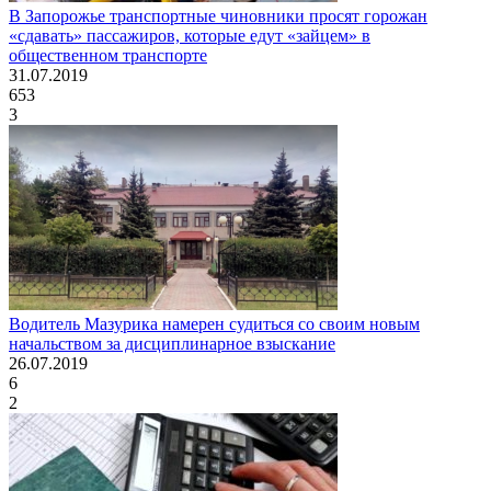
В Запорожье транспортные чиновники просят горожан
«сдавать» пассажиров, которые едут «зайцем» в
общественном транспорте
31.07.2019
653
3
Водитель Мазурика намерен судиться со своим новым
начальством за дисциплинарное взыскание
26.07.2019
6
2