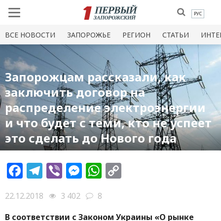
РУС
ВСЕ НОВОСТИ
ЗАПОРОЖЬЕ
РЕГИОН
СТАТЬИ
ИНТЕ
Запорожцам рассказали, как
заключить договор на
распределение электроэнергии
и что будет с теми, кто не успеет
это сделать до Нового года
Facebook
Telegram
Viber
Messenger
WhatsApp
Copy
Link
22.12.2018
3 402
8
В соответствии с Законом Украины «О рынке