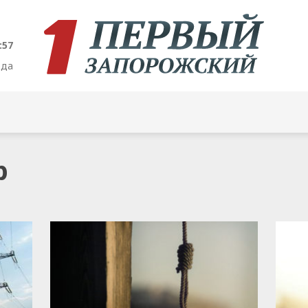
:57
ода
р