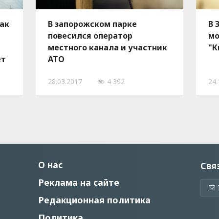
ак
В запорожском парке
В 
повесился оператор
мо
местного канала и участник
"К
ет
АТО
28.03.2017
4 392
24.
О нас
Свя
Реклама на сайте
Редакционная политика
Политика