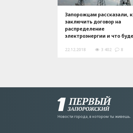
Запорожцам рассказали, к
заключить договор на
распределение
электроэнергии и что буд
с теми, кто не успеет это
22.12.2018
3 402
8
сделать до Нового года
Новости города, в котором ты живешь.