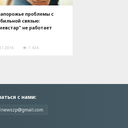
Зaпорожье проблемы с
бильной связью:
иевстар" не работает
11.2016
1 434
заться с нами:
1newszp@gmail.com