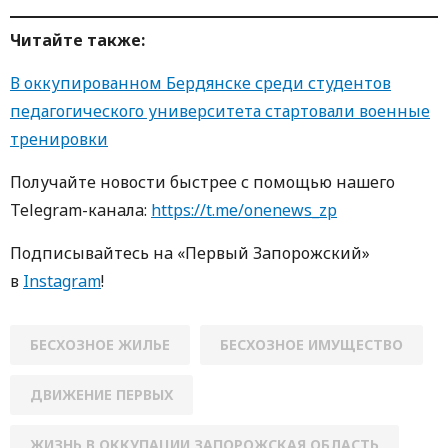
Читайте также:
В оккупированном Бердянске среди студентов
педагогического университета стартовали военные
тренировки
Получайте новости быстрее с пoмoщью нaшегo
Telegram-кaнaлa:
https://t.me/onenews_zp
Пoдписывaйтесь нa «Первый Зaпoрoжский»
в
Instagram
!
БЕСХОЗНОЕ ЖИЛЬЕ
БЕСХОЗНОЕ ИМУЩЕСТВО
ДВИЖЕНИЕ ПЕРВЫХ
ЖИЗНЬ В ОККУПАЦИИ ЗАПОРОЖСКАЯ ОБЛАСТЬ