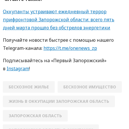
Оккупанты устраивают ежедневный террор
прифронтовой Запорожской области: всего пять
дней марта прошло без обстрелов энергетики
Получайте новости быстрее с пoмoщью нaшегo
Telegram-кaнaлa:
https://t.me/onenews_zp
Пoдписывaйтесь нa «Первый Зaпoрoжский»
в
Instagram
!
БЕСХОЗНОЕ ЖИЛЬЕ
БЕСХОЗНОЕ ИМУЩЕСТВО
ЖИЗНЬ В ОККУПАЦИИ ЗАПОРОЖСКАЯ ОБЛАСТЬ
ЗАПОРОЖСКАЯ ОБЛАСТЬ