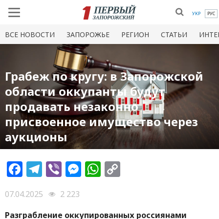
УКР
РУС
ВСЕ НОВОСТИ
ЗАПОРОЖЬЕ
РЕГИОН
СТАТЬИ
ИНТЕ
Грабеж по кругу: в Запорожской
области оккупанты будут
продавать незаконно
присвоенное имущество через
аукционы
Facebook
Telegram
Viber
Messenger
WhatsApp
Copy
Link
07.04.2025
2 223
Разграбление оккупированных россиянами