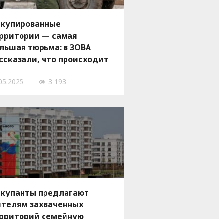
купированные
рритории — самая
льшая тюрьма: в ЗОВА
ссказали, что происходит
захваченных запорожских
05.2025
3 193
родах
купанты предлагают
телям захваченных
рриторий семейную