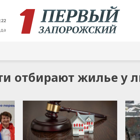
:23
ода
нти отбирают жилье у 