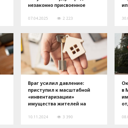
незаконно присвоенное
ип
имущество через аукционы
07.04.2025
2 223
30.
й
Враг усилил давление:
Ок
приступил к масштабной
в 
«инвентаризации»
им
имущества жителей на
от
оккупированной части
пе
10.11.2024
3 390
08.
Запорожской области