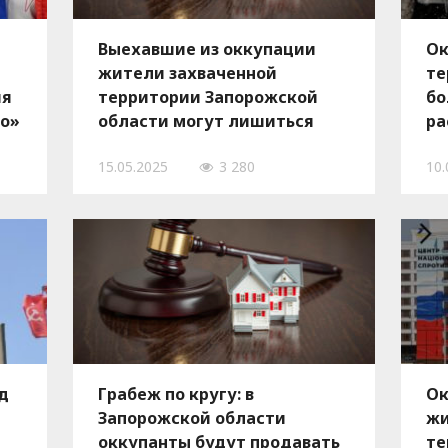
Выехавшие из оккупации
Ок
жители захваченной
те
ия
территории Запорожской
бо
го»
области могут лишиться
ра
имущества из-за нового
в 
15.05.2025
3 280
10.
закона РФ
го
д
Грабеж по кругу: в
Ок
Запорожской области
жи
оккупанты будут продавать
те