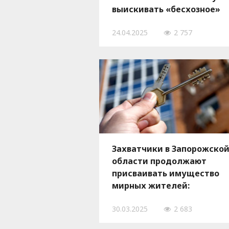
выискивать «бесхозное»
жилье
24.04.2025
2 757
Захватчики в Запорожско
области продолжают
присваивать имущество
мирных жителей:
опубликовали очередной
30.03.2025
2 683
список недвижимости