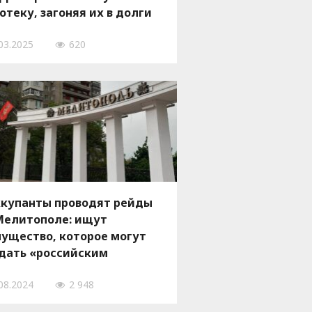
отеку, загоняя их в долги
03.2025
620
купанты проводят рейды
Мелитополе: ищут
ущество, которое могут
дать «российским
реселенцам»
08.2024
2 948