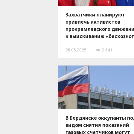
Захватчики планируют
привлечь активистов
прокремлевского движен
к выискиванию «бесхозно
имущества в Запорожской
28.05.2025
2 641
области
В Бердянске оккупанты по
видом снятия показаний
газовых счетчиков могут