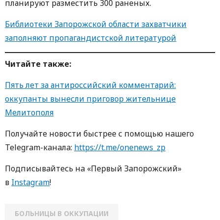
планируют разместить 300 раненых.
Библиотеки Запорожской области захватчики
заполняют пропагандистской литературой
Читайте также:
Пять лет за антироссийский комментарий:
оккупанты вынесли приговор жительнице
Мелитополя
Получайте новости быстрее с пoмoщью нaшегo
Telegram-кaнaлa:
https://t.me/onenews_zp
Пoдписывaйтесь нa «Первый Зaпoрoжский»
в
Instagram
!
БОЛЬНИЦЫ В ОККУПАЦИИ