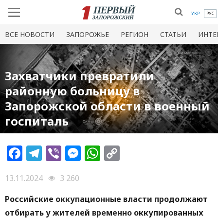
УКР
РУС
ВСЕ НОВОСТИ
ЗАПОРОЖЬЕ
РЕГИОН
СТАТЬИ
ИНТЕ
Захватчики превратили
районную больницу в
Запорожской области в военный
госпиталь
Facebook
Telegram
Viber
Messenger
WhatsApp
Copy
Link
13.11.2024
3 260
Российские оккупационные власти продолжают
отбирать у жителей временно оккупированных