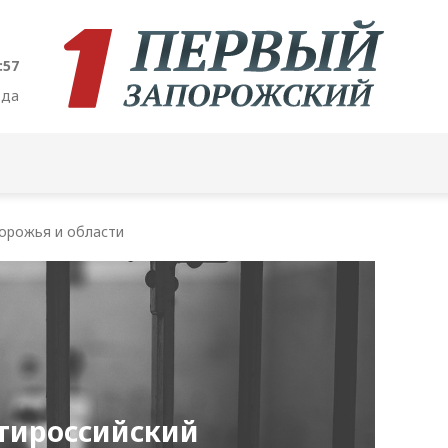
:58
ода
орожья и области
нтироссийский