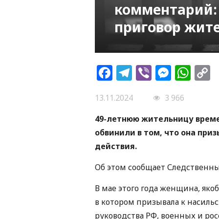
комментарий:
приговор жит
Facebook
Telegram
Viber
Messe
Wh
L
13.11.2024
3 966
49-летнюю жительницу врем
обвинили в том, что она при
действия.
Об этом сообщает Следственны
В мае этого года женщина, яко
в котором призывала к насил
руководства РФ, военных и ро