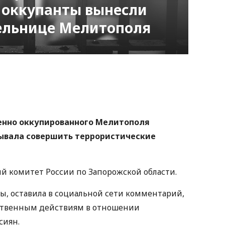
 оккупанты вынесли
ельнице Мелитополя
nger
atsApp
Copy
ink
енно оккупированного Мелитополя
зывала совершить террористические
й комитет России по Запорожской области.
бы, оставила в социальной сети комментарий,
ьственным действиям в отношении
ссиян.