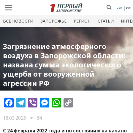
УКР
РУС
ВСЕ НОВОСТИ
ЗАПОРОЖЬЕ
РЕГИОН
СТАТЬИ
ИНТЕ
Загрязнение атмосферного
воздуха в Запорожской области:
названа сумма экологического
ущерба от вооруженной
агрессии РФ
Facebook
Telegram
Viber
Messenger
WhatsApp
Copy
Link
18.03.2026
84
С 24 февраля 2022 года и по состоянию на начало