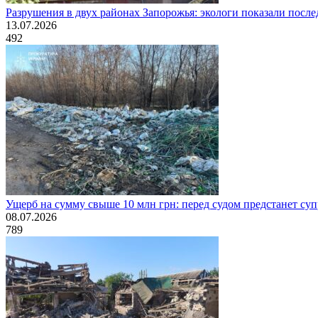
Разрушения в двух районах Запорожья: экологи показали посл
13.07.2026
492
Ущерб на сумму свыше 10 млн грн: перед судом предстанет суп
08.07.2026
789