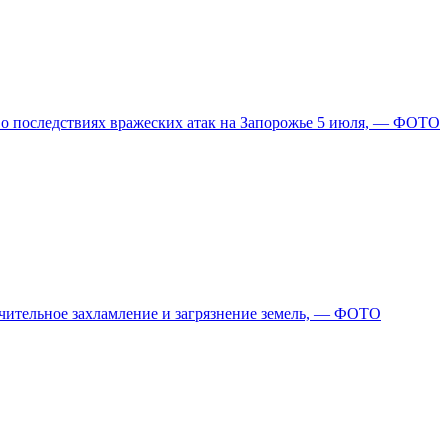
и о последствиях вражеских атак на Запорожье 5 июля, — ФОТО
ачительное захламление и загрязнение земель, — ФОТО