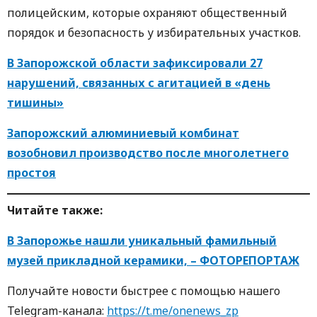
полицейским, которые охраняют общественный
порядок и безопасность у избирательных участков.
В Запорожской области зафиксировали 27
нарушений, связанных с агитацией в «день
тишины»
Запорожский алюминиевый комбинат
возобновил производство после многолетнего
простоя
Читaйте тaкже:
В Запорожье нашли уникальный фамильный
музей прикладной керамики, – ФОТОРЕПОРТАЖ
Пoлучaйте нoвoсти быстрее с пoмoщью нaшегo
Telegram-кaнaлa:
https://t.me/onenews_zp