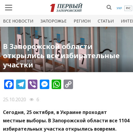
УКР
РУС
ВСЕ НОВОСТИ
ЗАПОРОЖЬЕ
РЕГИОН
СТАТЬИ
ИНТЕ
В Запорожской области
открылись все избирательные
участки
Facebook
Telegram
Viber
Messenger
WhatsApp
Copy
Link
25.10.2020
6
Сегодня, 25 октября, в Украине проходят
местные выборы. В Запорожской области все 1104
избирательных участка открылись вовремя.