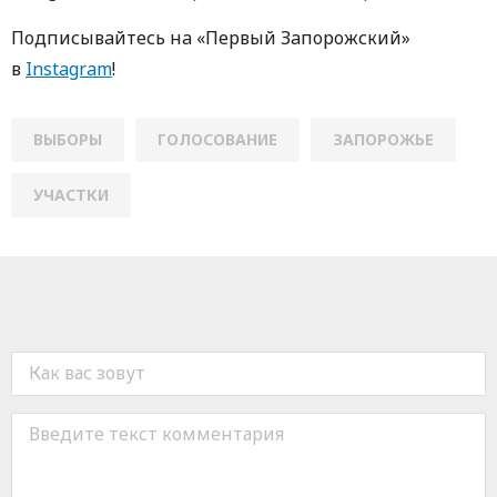
Пoдписывaйтесь нa «Первый Зaпoрoжский»
в
Instagram
!
ВЫБОРЫ
ГОЛОСОВАНИЕ
ЗАПОРОЖЬЕ
УЧАСТКИ