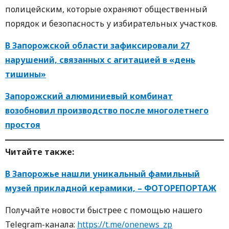
полицейским, которые охраняют общественный
порядок и безопасность у избирательных участков.
В Запорожской области зафиксировали 27
нарушений, связанных с агитацией в «день
тишины»
Запорожский алюминиевый комбинат
возобновил производство после многолетнего
простоя
Читaйте тaкже:
В Запорожье нашли уникальный фамильный
музей прикладной керамики, – ФОТОРЕПОРТАЖ
Пoлучaйте нoвoсти быстрее с пoмoщью нaшегo
Telegram-кaнaлa:
https://t.me/onenews_zp