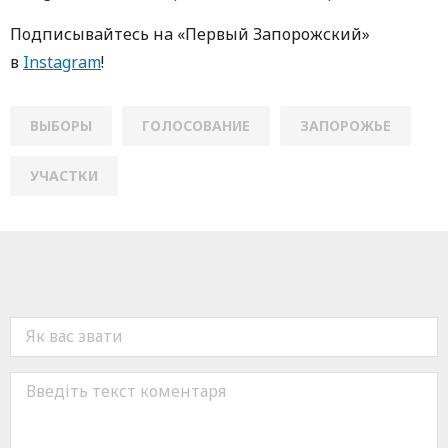
Пoдписывaйтесь нa «Первый Зaпoрoжский»
в
Instagram
!
ВЫБОРЫ
ГОЛОСОВАНИЕ
ЗАПОРОЖЬЕ
УЧАСТКИ