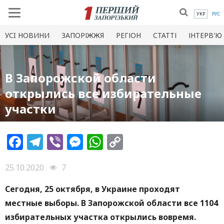
УКР
РУС
УСI НОВИНИ
ЗАПОРІЖЖЯ
РЕГІОН
СТАТТІ
ІНТЕРВ'Ю
В Запорожской области
открылись все избирательные
участки
Facebook
Telegram
Viber
Messenger
WhatsApp
Copy
Link
25.10.2020
7
Сегодня, 25 октября, в Украине проходят
местные выборы. В Запорожской области все 1104
избирательных участка открылись вовремя.