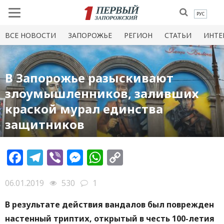
РУС
ВСЕ НОВОСТИ
ЗАПОРОЖЬЕ
РЕГИОН
СТАТЬИ
ИНТЕ
В Запорожье разыскивают
злоумышленников, заливших
краской мурал единства
защитников
Facebook
Telegram
Viber
Messenger
WhatsApp
Copy
Link
06.01.2019
530
1
В результате действия вандалов был поврежден
настенный триптих, открытый в честь 100-летия