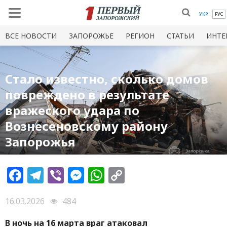
УКР
РУС
ВСЕ НОВОСТИ
ЗАПОРОЖЬЕ
РЕГИОН
СТАТЬИ
ИНТЕ
Стало известно, сколько домов
повреждено в результате
вражеского удара по
Вознесеновскому району
Запорожья
Facebook
Telegram
Viber
Messenger
WhatsApp
Copy
Link
16.03.2026
484
В ночь на 16 марта враг атаковал