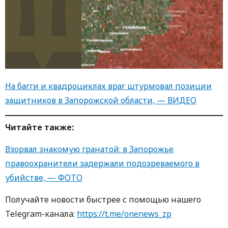
На багги и квадроциклах враг штурмовал позиции
защитников в Запорожской области, — ВИДЕО
Читайте также:
Взорвал знакомую гранатой: в Запорожье
правоохранители задержали подозреваемого в
убийстве, — ФОТО
Получайте новости быстрее с пoмoщью нaшегo
Telegram-кaнaлa:
https://t.me/onenews_zp