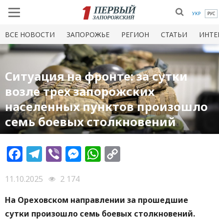
УКР
РУС
ВСЕ НОВОСТИ
ЗАПОРОЖЬЕ
РЕГИОН
СТАТЬИ
ИНТЕ
Ситуация на фронте: за сутки
возле трех запорожских
населенных пунктов произошло
семь боевых столкновений
Facebook
Telegram
Viber
Messenger
WhatsApp
Copy
Link
11.10.2025
2 174
На Ореховском направлении за прошедшие
сутки произошло семь боевых столкновений.