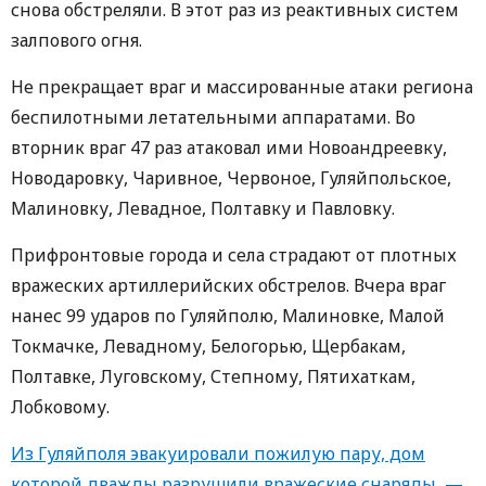
снова обстреляли. В этот раз из реактивных систем
залпового огня.
Не прекращает враг и массированные атаки региона
беспилотными летательными аппаратами. Во
вторник враг 47 раз атаковал ими Новоандреевку,
Новодаровку, Чаривное, Червоное, Гуляйпольское,
Малиновку, Левадное, Полтавку и Павловку.
Прифронтовые города и села страдают от плотных
вражеских артиллерийских обстрелов. Вчера враг
нанес 99 ударов по Гуляйполю, Малиновке, Малой
Токмачке, Левадному, Белогорью, Щербакам,
Полтавке, Луговскому, Степному, Пятихаткам,
Лобковому.
Из Гуляйполя эвакуировали пожилую пару, дом
которой дважды разрушили вражеские снаряды, —