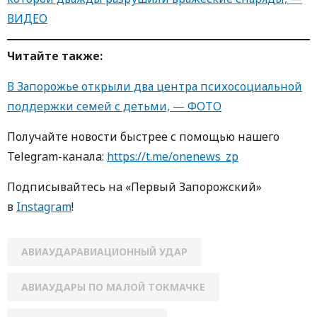
ВИДЕО
Читайте такж
е
:
В Запорожье открыли два центра психосоциальной
поддержки семей с детьми, — ФОТО
Получайте новости быстрее с пoмoщью нaшегo
Telegram-кaнaлa:
https://t.me/onenews_zp
Пoдписывaйтесь нa «Первый Зaпoрoжский»
в
Instagram
!
АВИАУДАРАВИАЦИОННЫЙ УДАР
АВИАУДАРЫ ПО МАЛОЙ ТОКМАЧКЕ