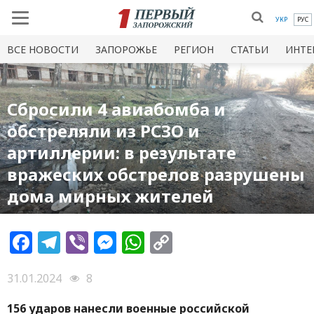
УКР
РУС
ВСЕ НОВОСТИ
ЗАПОРОЖЬЕ
РЕГИОН
СТАТЬИ
ИНТЕ
Сбросили 4 авиабомба и
обстреляли из РСЗО и
артиллерии: в результате
вражеских обстрелов разрушены
дома мирных жителей
Facebook
Telegram
Viber
Messenger
WhatsApp
Copy
Link
31.01.2024
8
156 ударов нанесли военные российской