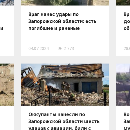
Враг нанес удары по
Вр
Запорожской области: есть
до
 и
погибшие и раненые
об
04.07.2024
2 773
28.
Оккупанты нанесли по
Во
Запорожской области шесть
За
ударов с авиации, били с
му