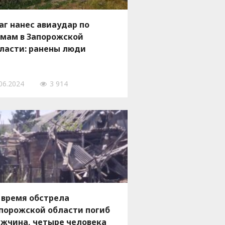
аг нанес авиаудар по
мам в Запорожской
ласти: ранены люди
06.2024
3 914
 время обстрела
порожской области погиб
жчина, четыре человека