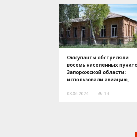
Оккупанты обстреляли
восемь населенных пункт
Запорожской области:
использовали авиацию,
дроны и РСЗО, — ФОТО
08.06.2024
14