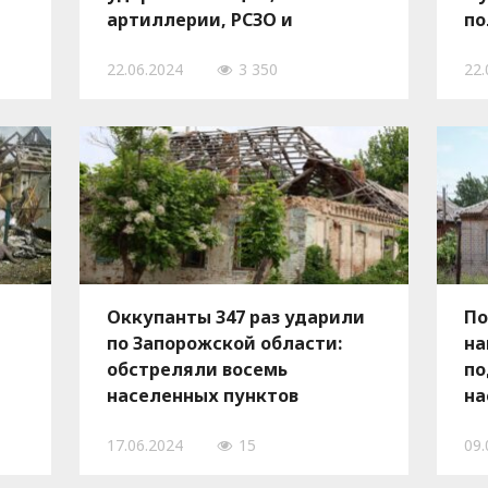
артиллерии, РСЗО и
по
беспилотников: есть
22.06.2024
3 350
22.
погибший и раненые, —
ФОТО
Оккупанты 347 раз ударили
По
по Запорожской области:
на
обстреляли восемь
по
населенных пунктов
на
17.06.2024
15
09.
,