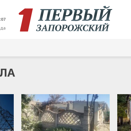
:08
ода
ПЛА