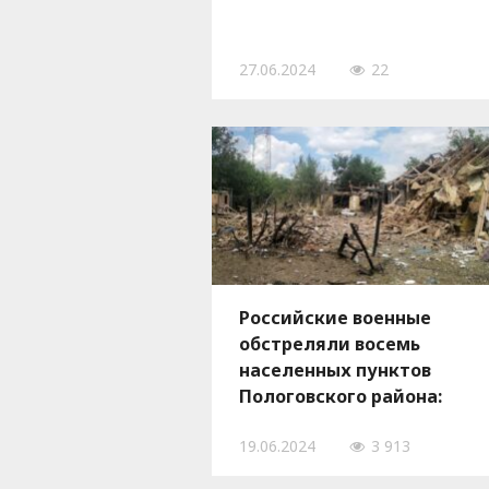
27.06.2024
22
Российские военные
обстреляли восемь
населенных пунктов
Пологовского района:
использовали авиацию,
19.06.2024
3 913
дроны, РСЗО и артиллерию
— ФОТО