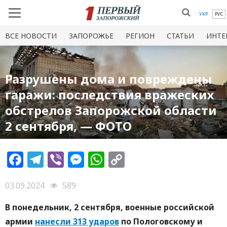
УКР
РУС
ВСЕ НОВОСТИ
ЗАПОРОЖЬЕ
РЕГИОН
СТАТЬИ
ИНТЕ
Разрушены дома и повреждены
гаражи: последствия вражеских
обстрелов Запорожской области
2 сентября, — ФОТО
Facebook
Telegram
Viber
Messenger
WhatsApp
Copy
Link
03.09.2024
589
В понедельник, 2 сентября, военные российской
армии
нанесли 313 ударов
по Пологовскому и