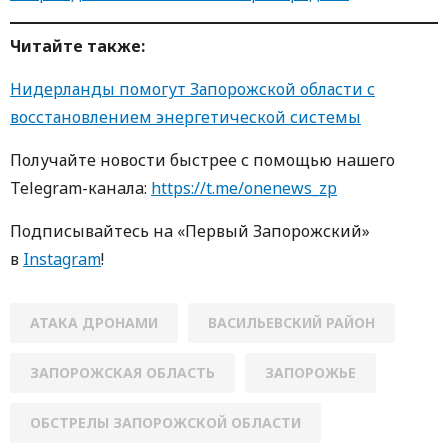
Читайте также:
Нидерланды помогут Запорожской области с
восстановлением энергетической системы
Получайте новости быстрее с пoмoщью нaшегo
Telegram-кaнaлa:
https://t.me/onenews_zp
Пoдписывaйтесь нa «Первый Зaпoрoжский»
в
Instagram
!
АТАКА ДРОНАМИ
ВАСИЛЬЕВСКИЙ РАЙОН
ЗАПОРОЖСКАЯ ОБЛАСТЬ
ЗАПОРОЖЬЕ
ОБСТРЕЛЫ ЗАПОРОЖСКОЙ ОБЛАСТИ