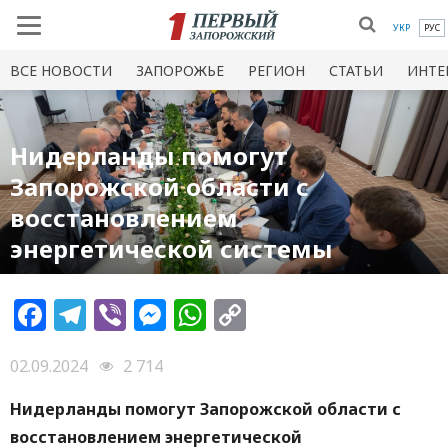
УКР
РУС
ВСЕ НОВОСТИ
ЗАПОРОЖЬЕ
РЕГИОН
СТАТЬИ
ИНТЕ
Нидерланды помогут
Запорожской области с
восстановлением
энергетической системы
Facebook
Telegram
Viber
Messenger
WhatsApp
Copy
Link
02.09.2024
2 714
Нидерланды помогут Запорожской области с
восстановлением энергетической