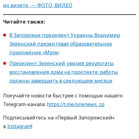
их визите, — ФОТО, ВИДЕО
Читайте также:
В Запорожье президент Украины Владимир
Зеленский презентовал образовательное
приложение «Мрія»
Президент Зеленский увидел результаты
восстановления дома на проспекте: работы
должны завершить в следующем месяце
Получайте новости быстрее с пoмoщью нaшегo
Telegram-кaнaлa:
https://t.me/onenews_zp
Пoдписывaйтесь нa «Первый Зaпoрoжский»
в
Instagram
!