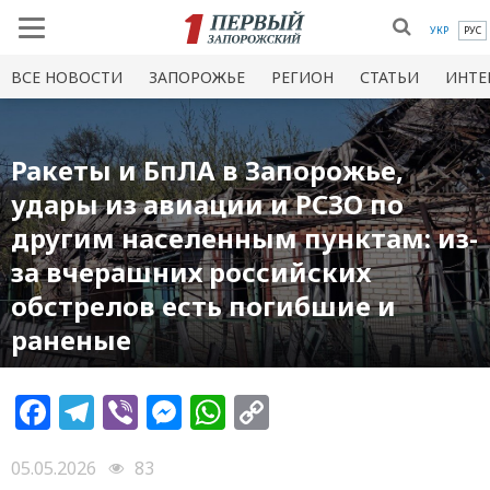
УКР
РУС
ВСЕ НОВОСТИ
ЗАПОРОЖЬЕ
РЕГИОН
СТАТЬИ
ИНТЕ
Ракеты и БпЛА в Запорожье,
удары из авиации и РСЗО по
другим населенным пунктам: из-
за вчерашних российских
обстрелов есть погибшие и
раненые
Facebook
Telegram
Viber
Messenger
WhatsApp
Copy
Link
05.05.2026
83