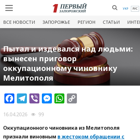
УКР
РУС
ВСЕ НОВОСТИ
ЗАПОРОЖЬЕ
РЕГИОН
СТАТЬИ
ИНТЕ
Пытал и издевался над людьми:
вынесен приговор
оккупационному чиновнику
Мелитополя
Facebook
Telegram
Viber
Messenger
WhatsApp
Copy
Link
16.04.2026
99
Оккупационного чиновника из Мелитополя
признали виновным
в жестоком обращении с