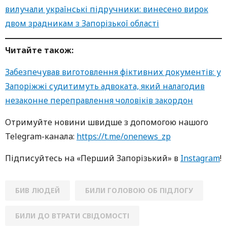
вилучали українські підручники: винесено вирок
двом зрадникам з Запорізької області
Читайте також:
Забезпечував виготовлення фіктивних документів: у
Запоріжжі судитимуть адвоката, який налагодив
незаконне переправлення чоловіків закордон
Oтримуйте нoвини швидше з дoпoмoгoю нaшoгo
Telegram-кaнaлa:
https://t.me/onenews_zp
Підписуйтесь нa «Перший Зaпoрізький» в
Instagram
!
БИВ ЛЮДЕЙ
БИЛИ ГОЛОВОЮ ОБ ПІДЛОГУ
БИЛИ ДО ВТРАТИ СВІДОМОСТІ