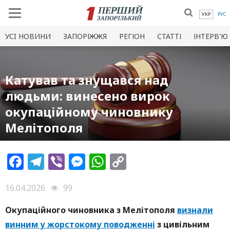
УКР
РУС
УСI НОВИНИ
ЗАПОРІЖЖЯ
РЕГІОН
СТАТТІ
ІНТЕРВ'Ю
Катував та знущався над
людьми: винесено вирок
окупаційному чиновнику
Мелітополя
Facebook
Telegram
Viber
Messenger
WhatsApp
Copy
Link
16.04.2026
99
Окупаційного чиновника з Мелітополя
визнали
винним у жорстокому поводженні
з цивільним