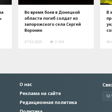
на
Во время боев в Донецкой
В 
ь
области погиб солдат из
пр
запорожского села Сергей
ук
Воронин
со
07.02.2025
3 254
06.
О нас
Свя
Реклама на сайте
Редакционная политика
Политика