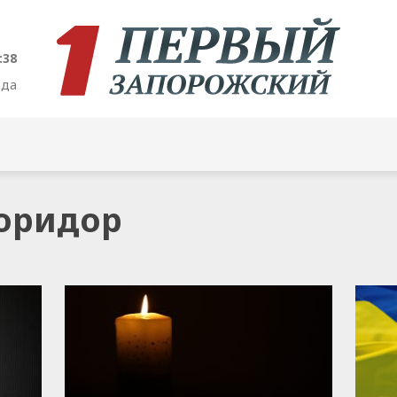
:38
ода
коридор