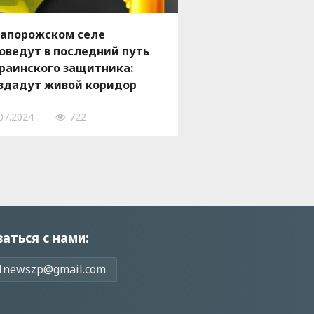
запорожском селе
оведут в последний путь
раинского защитника:
здадут живой коридор
07.2024
722
заться с нами:
1newszp@gmail.com