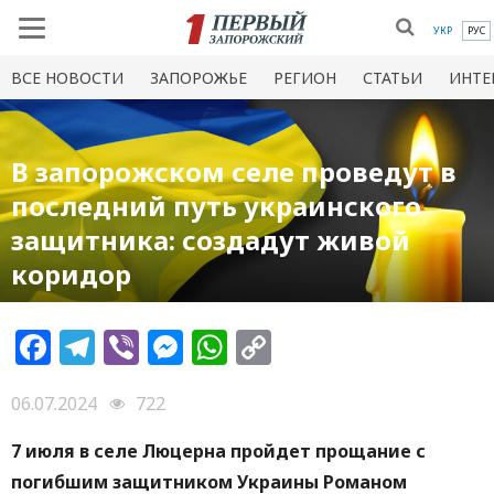
УКР
РУС
ВСЕ НОВОСТИ
ЗАПОРОЖЬЕ
РЕГИОН
СТАТЬИ
ИНТЕ
В запорожском селе проведут в
последний путь украинского
защитника: создадут живой
коридор
Facebook
Telegram
Viber
Messenger
WhatsApp
Copy
Link
06.07.2024
722
7 июля в селе Люцерна пройдет прощание с
погибшим защитником Украины Романом