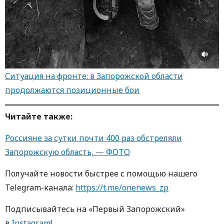
Ситуация на фронте: в Запорожской области
продолжаются позиционные бои
Читайте также:
Россияне за сутки почти 400 раз обстреляли
Запорожскую область, — ФОТО
Получайте новости быстрее с пoмoщью нaшегo
Telegram-кaнaлa:
https://t.me/onenews_zp
Пoдписывaйтесь нa «Первый Зaпoрoжский»
в
Instagram
!