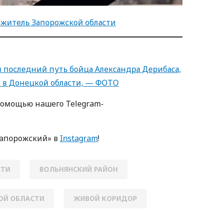
б житель Запорожской области
в последний путь бойца Александра Дерибаса,
в в Донецкой области, — ФОТО
пoмoщью нaшегo Telegram-
Зaпoрoжский» в
Instagram
!
СТИ
ВОЛЬНЯНСКИЙ РАЙОН
ОЙ ОБЛАСТИ
ЖИВОЙ КОРИДОР