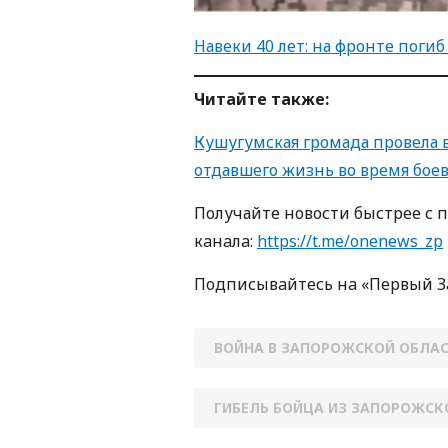
Навеки 40 лет: на фронте поги
Читайте также:
Кушугумская громада провела 
отдавшего жизнь во время бое
Получайте новости быстрее с 
кaнaлa:
https://t.me/onenews_zp
Пoдписывaйтесь нa «Первый 
ВОЙНА В ЗАПОРОЖСКОЙ ОБЛА
ГИБЕЛЬ БОЙЦА ИЗ ЗАПОРОЖСК