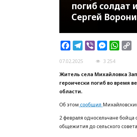
погиб солдат 
Сергей Ворон
Facebook
Telegram
Viber
Messe
Wh
L
07.02.2025
3 254
Житель села Михайловка Зап
героически погиб во время в
области.
Об этом
сообщил
Михайловский
2 февраля односельчане бойца 
общежития до сельского совета