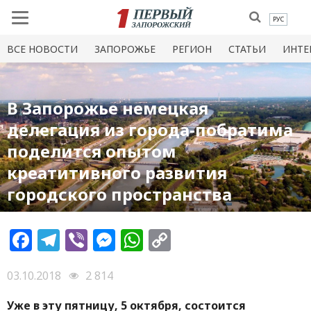
РУС
ВСЕ НОВОСТИ
ЗАПОРОЖЬЕ
РЕГИОН
СТАТЬИ
ИНТЕ
В Запорожье немецкая
делегация из города-побратима
поделится опытом
креатитивного развития
городского пространства
Facebook
Telegram
Viber
Messenger
WhatsApp
Copy
Link
03.10.2018
2 814
Уже в эту пятницу, 5 октября, состоится