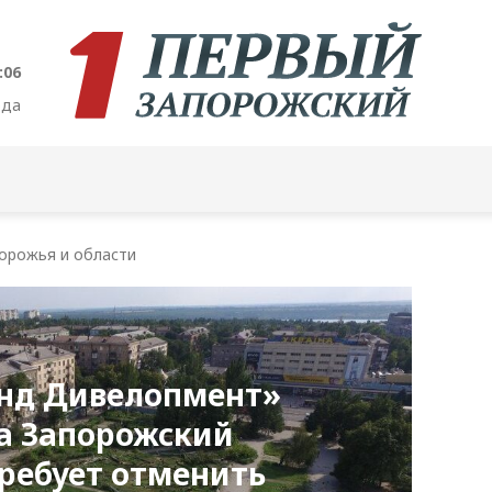
:07
ода
орожья и области
нд Дивелопмент»
на Запорожский
требует отменить