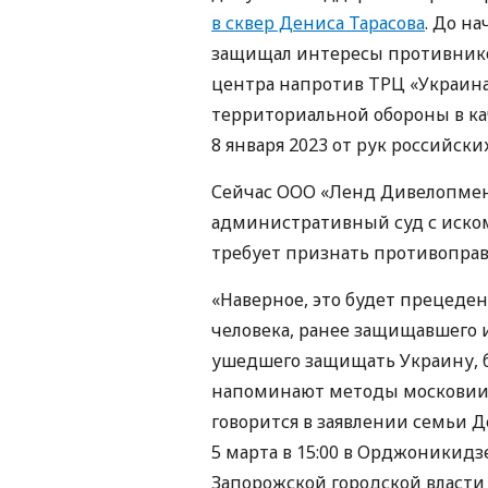
в сквер Дениса Тарасова
. До н
защищал интересы противников
центра напротив ТРЦ «Украина»
территориальной обороны в кач
8 января 2023 от рук российски
Сейчас ООО «Ленд Дивелопмен
административный суд с иском
требует признать противопра
«Наверное, это будет прецедент
человека, ранее защищавшего 
ушедшего защищать Украину, б
напоминают методы московии –
говорится в заявлении семьи Д
5 марта в 15:00 в Орджоникидз
Запорожской городской власти