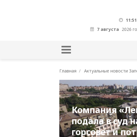
11:51
7 августа
2026 г
Главная
Актуальные новости Зап
Компания «Ле
подала в суд 
горсовет и по