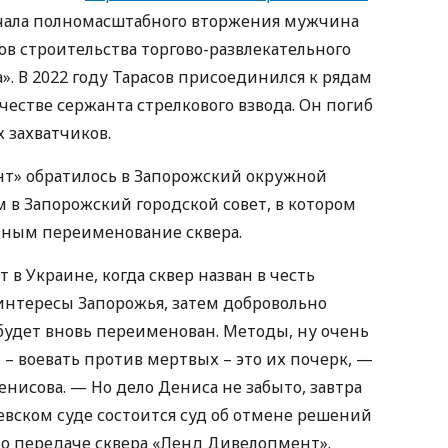
ачала полномасштабного вторжения мужчина
 строительства торгово-развлекательного
. В 2022 году Тарасов присоединился к рядам
естве сержанта стрелкового взвода. Он погиб
х захватчиков.
т» обратилось в Запорожский окружной
 в Запорожский городской совет, в котором
вным переименование сквера.
 в Украине, когда сквер назван в честь
интересы Запорожья, затем добровольно
удет вновь переименован. Методы, ну очень
 воевать против мертвых – это их почерк, —
енисова. — Но дело Дениса не забыто, завтра
евском суде состоится суд об отмене решений
 о передаче сквера «Ленд Дивелопмент».