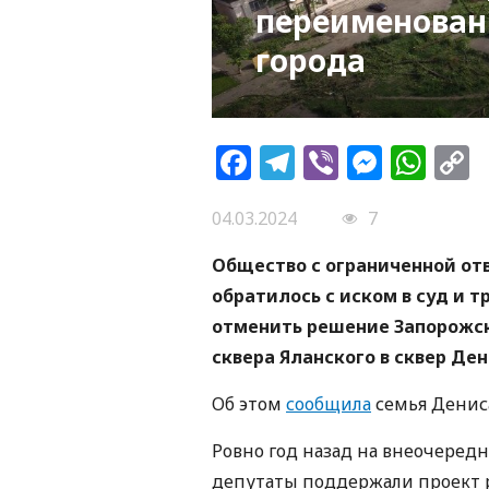
переименовани
города
Facebook
Telegram
Viber
Messe
Wh
L
04.03.2024
7
Общество с ограниченной от
обратилось с иском в суд и 
отменить решение Запорожск
сквера Яланского в сквер Ден
Об этом
сообщила
семья Дениса
Ровно год назад на внеочередн
депутаты поддержали проект