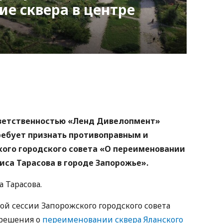
е сквера в центре
nger
atsApp
Copy
ink
ветственностью «Ленд Дивелопмент»
требует признать противоправным и
ого городского совета «О переименовании
иса Тарасова в городе Запорожье».
 Тарасова.
ой сессии Запорожского городского совета
 решения о
переименовании сквера Яланского