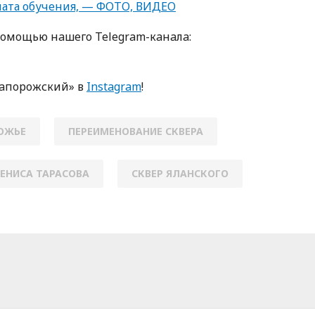
ата обучения, — ФОТО, ВИДЕО
пoмoщью нaшегo Telegram-кaнaлa:
Зaпoрoжский» в
Instagram
!
ОЖЬЕ
ПЕРЕИМЕНОВАНИЕ СКВЕРА
ДЕНИСА ТАРАСОВА
СКВЕР ЯЛАНСКОГО