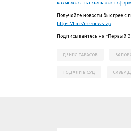
возможность смешанного форм
Получайте новости быстрее с 
https://t.me/onenews_zp
Пoдписывaйтесь нa «Первый 
ДЕНИС ТАРАСОВ
ЗАПОР
ПОДАЛИ В СУД
СКВЕР 