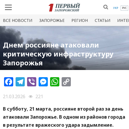
УКР
РУС
ВСЕ НОВОСТИ
ЗАПОРОЖЬЕ
РЕГИОН
СТАТЬИ
ИНТЕ
Днем россияне атаковали
критическую инфраструктуру
Запорожья
Facebook
Telegram
Viber
Messenger
WhatsApp
Copy
Link
21.03.2026
221
В субботу, 21 марта, россияне второй раз за день
атаковали Запорожье. В одном из районов города
в результате вражеского удара задымление.