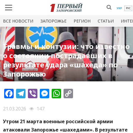
УКР
РУС
ВСЕ НОВОСТИ
ЗАПОРОЖЬЕ
РЕГИОН
СТАТЬИ
ИНТЕ
Травмы и контузии: что известно
о состоянии пострадавших в
результате удара «шахеда» по
Запорожью
Facebook
Telegram
Viber
Messenger
WhatsApp
Copy
Link
21.03.2026
147
Утром 21 марта военные российской армии
атаковали Запорожье «шахедами». В результате