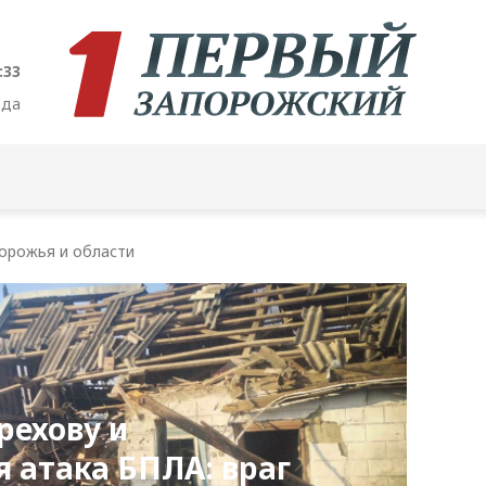
:34
ода
орожья и области
рехову и
 атака БПЛА: враг