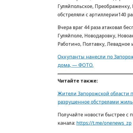
Гуляйпольское, Преображенку,
обстреляли с артиллерии140 ра
Вчера враг 44 раза атаковал 
Гуляйполе, Новодаровку, Новоа
Работино, Полтавку, Левадное 
Оккупанты нанесли по Запорож
дома, — ФОТО.
Читайте также:
Жители Запорожской области 
разрушенное обстрелами жиль
Получайте новости быстрее с 
кaнaлa:
https://t.me/onenews_zp