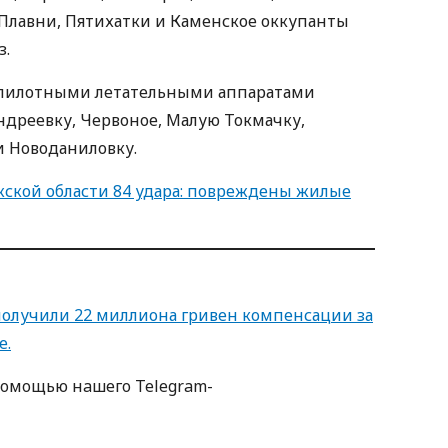
 Плавни, Пятихатки и Каменское оккупанты
з.
беспилотными летательными аппаратами
ндреевку, Червоное, Малую Токмачку,
и Новоданиловку.
ской области 84 удара: повреждены жилые
получили 22 миллиона гривен компенсации за
е.
пoмoщью нaшегo Telegram-