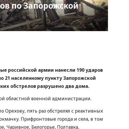
ров по Запорожской
nger
atsApp
Copy
ink
нные российской армии нанесли 190 ударов
по 21 населенному пункту Запорожской
ских обстрелов разрушено два дома.
ой областной военной администрации.
о Орехову, пять раз обстрелял с реактивных
окмачку. Прифронтовые города и села, в том
, Чаривное, Белогорье, Полтавка,