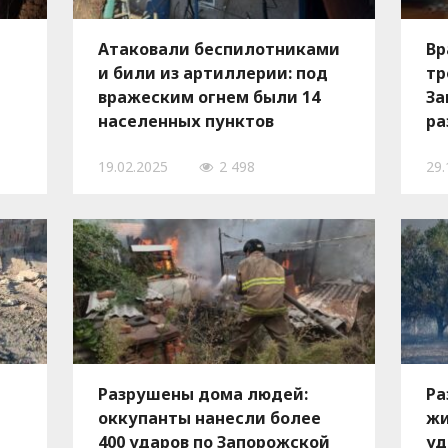
Атаковали беспилотниками
Вр
и били из артиллерии: под
тр
вражеским огнем были 14
За
населенных пунктов
ра
Запорожской области
19.02.2025
2 498
29.
Разрушены дома людей:
Ра
оккупанты нанесли более
жи
400 ударов по Запорожской
уд