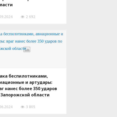
ласти
09.2024
2 692
ака беспилотниками,
иационные и артудары:
аг нанес более 350 ударов
 Запорожской области
06.2024
3 805