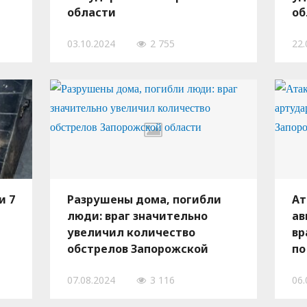
области
об
03.10.2024
2 755
22.
и 7
Разрушены дома, погибли
Ат
люди: враг значительно
ав
увеличил количество
вр
обстрелов Запорожской
по
области
07.08.2024
3 116
06.