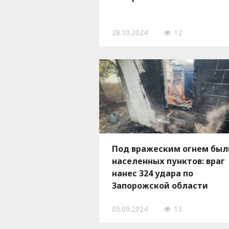
28.10.2024
12
Под вражеским огнем был
населенных пунктов: враг
нанес 324 удара по
Запорожской области
05.09.2024
13