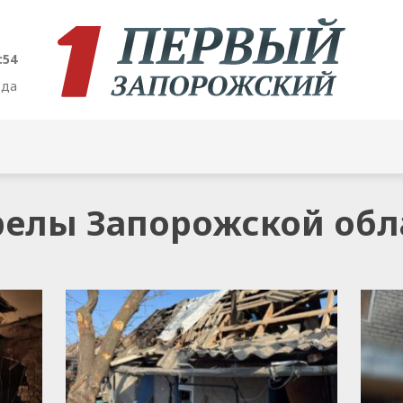
:55
ода
трелы Запорожской обл