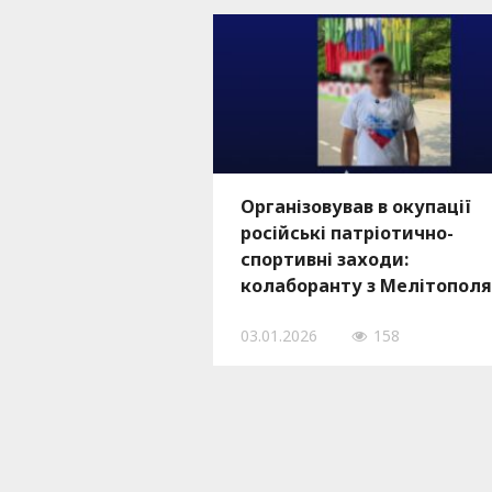
Організовував в окупації
російські патріотично-
спортивні заходи:
колаборанту з Мелітополя
повідомили про підозру
03.01.2026
158