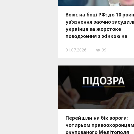
Воює на боці РФ: до 10 рокі
ув’язнення заочно засудил
українця за жорстоке
поводження з жінкою на
окупованій території
01.07.2026
99
Запорізької області
Перейшли на бік ворога:
чотирьом правоохоронцям
окупованого Мелітополя