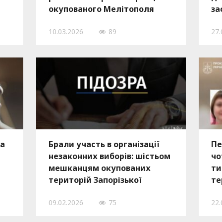
окупованого Мелітополя
за
заочно засудили до 15 років
ув
10.03.2026
89
27.
тюрми
за
Брали участь в організації
Пе
незаконних виборів: шістьом
чо
мешканцям окупованих
ти
територій Запорізької
те
області повідомили про
об
09.02.2026
75
22.
підозру
ро