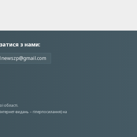
затися з нами:
1newszp@gmail.com
ої області.
інтернет-видань – гіперпосилання) на