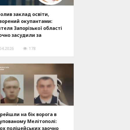
олив заклад освіти,
ворений окупантами:
теля Запорізької області
очно засудили за
лабораційну діяльність
04.2026
178
рейшли на бік ворога в
упованому Мелітополі:
ох поліцейських заочно