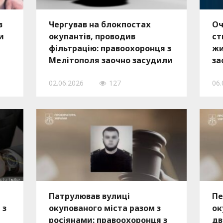
в
Чергував на блокпостах
Оч
и
окупантів, проводив
ст
фільтрацію: правоохоронця з
жи
Мелітополя заочно засудили
за
до 15 років ув’язнення
ко
02.06.2026
127
06.
Патрулював вулиці
Пе
 з
окупованого міста разом з
ок
росіянами: правоохоронця з
дв