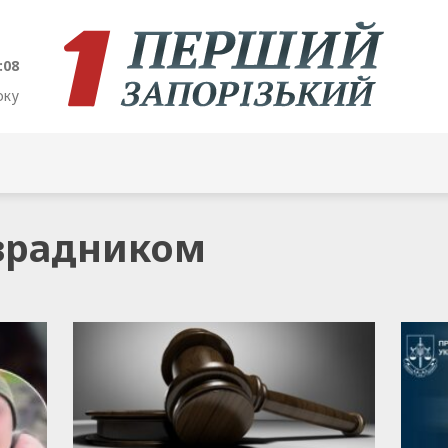
:09
оку
 зрадником