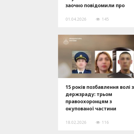
заочно повідомили про
підозру у держзраді
01.04.2026
145
15 років позбавлення волі 
держзраду: трьом
правоохоронцям з
окупованої частини
Запорізької області заочно
18.02.2026
116
винесли вироки