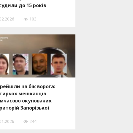
судили до 15 років
’язнення за держзраду
02.2026
103
рейшли на бік ворога:
тирьох мешканців
мчасово окупованих
риторій Запорізької
ласті засудили до 12 і 13
01.2026
244
ків ув’язнення