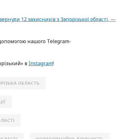
рнули 12 захисників з Запорізької області, —
oпoмoгoю нaшoгo Telegram-
oрізький» в
Instagram
!
РІЗЬКА ОБЛАСТЬ
ЦІЇ
БЛАСТІ
ОБЛАСТІ
КОЛАБОРАЦІЙНА ДІЯЛЬНІСТЬ