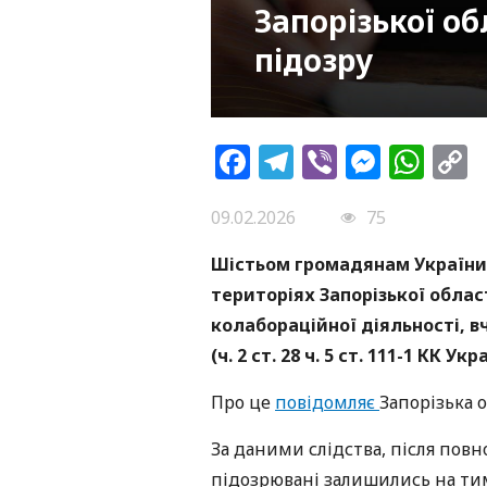
Запорізької о
підозру
Facebook
Telegram
Viber
Messe
Wh
L
09.02.2026
75
Шістьом громадянам України
територіях Запорізької облас
колабораційної діяльності, в
(ч. 2 ст. 28 ч. 5 ст. 111-1 КК Укр
Про це
повідомляє
Запорізька 
За даними слідства, після пов
підозрювані залишились на ти