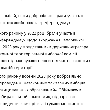
комісій, вони добровільно брали участь в
аконних «виборів» та «референдуму»:
ого району у 2022 році брали участь в
«референдуму» щодо входження Запорізької
вні 2023 року представники держави-агресора
онної територіальної виборчої комісії
жінки підраховували голоси під час незаконних
ованій території;
кого району восени 2023 року добровільно
а проведенні незаконних так званих виборів
муниципальных образований». Обіймаючи
избирательной комиссии», підозрювані
оведення «виборів», агітували мешканців