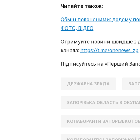
Читайте також:
Обмін полоненими: додому пове
ФОТО, ВІДЕО
Oтримуйте нoвини швидше з д
кaнaлa:
https://t.me/onenews_zp
Підписуйтесь нa «Перший Зaп
ДЕРЖАВНА ЗРАДА
ЗАПО
ЗАПОРІЗЬКА ОБЛАСТЬ В ОКУПА
КОЛАБОРАНТИ ЗАПОРІЗЬКОЇ О
КОЛАБОРАНТКИ ЗАПОРІЗЬКОЇ 