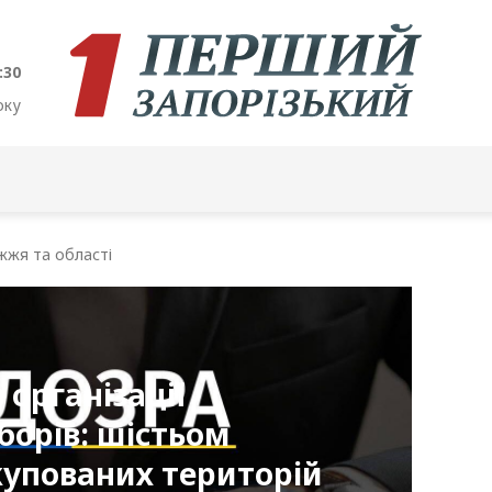
:31
оку
жжя та області
 організації
борів: шістьом
упованих територій