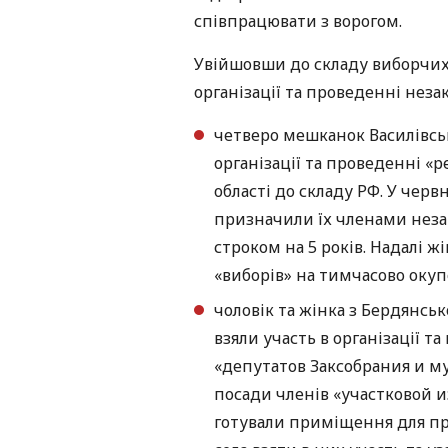
співпрацювати з ворогом.
Увійшовши до складу виборчих 
організації та проведенні нез
четверо мешканок Василівськ
організації та проведенні 
області до складу РФ. У чер
призначили їх членами незак
строком на 5 років. Надалі 
«виборів» на тимчасово окуп
чоловік та жінка з Бердянсь
взяли участь в організації т
«депутатов Заксобрания и 
посади членів «участковой 
готували приміщення для пр