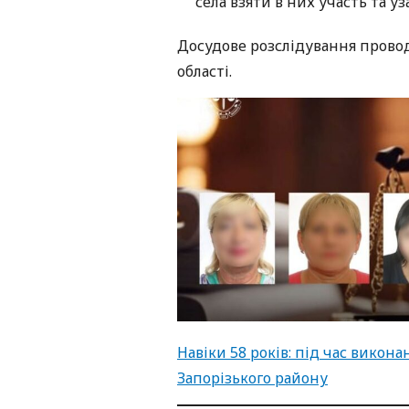
села взяти в них участь та у
Досудове розслідування провод
області.
Навіки 58 років: під час вико
Запорізького району