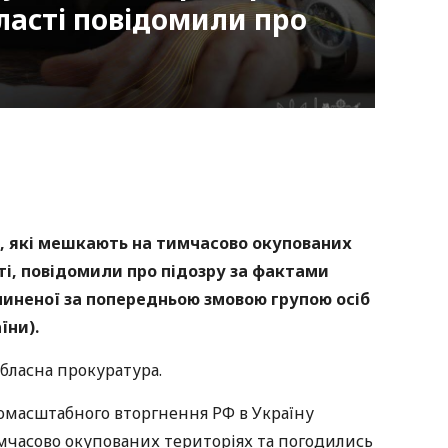
бласті повідомили про
nger
atsApp
Copy
ink
, які мешкають на тимчасово окупованих
ті, повідомили про підозру за фактами
чиненої за попередньою змовою групою осіб
аїни).
обласна прокуратура.
номасштабного вторгнення РФ в Україну
мчасово окупованих територіях та погодились