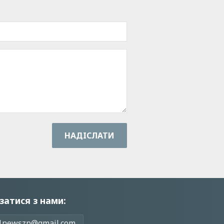
НАДIСЛАТИ
затися з нами:
1newszp@gmail.com