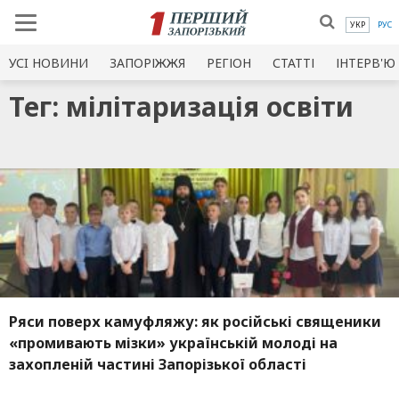
УКР
РУС
УСI НОВИНИ
ЗАПОРІЖЖЯ
РЕГІОН
СТАТТІ
ІНТЕРВ'Ю
Тег: мілітаризація освіти
Ряси поверх камуфляжу: як російські священики
«промивають мізки» українській молоді на
захопленій частині Запорізької області