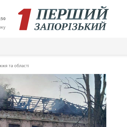
:51
оку
жжя та області