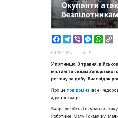
Окупанти ата
безпілотника
Facebook
Telegram
Viber
Messe
Wh
L
04.05.2024
8
У п’ятницю, 3 травня, військо
містам та селам Запорізької о
регіону за добу. Внаслідок ро
Про це
повідомив
Іван Федоров,
адміністрації.
Вчора російські окупанти атак
Роботине, Малу Токмачку, Мали