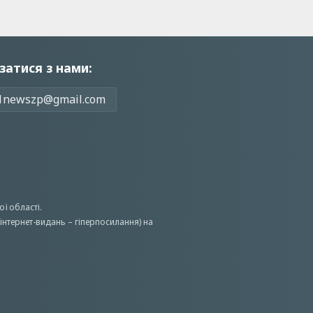
затися з нами:
1newszp@gmail.com
ої області.
інтернет-видань – гіперпосилання) на