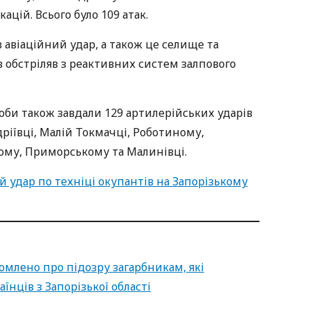
цій. Всього було 109 атак.
 авіаційний удар, а також це селище та
в обстріляв з реактивних систем залпового
доби також завдали 129 артилерійських ударів
ріївці, Малій Токмачці, Роботиному,
ому, Приморському та Малинівці.
 удар по техніці окупантів на Запорізькому
омлено про підозру загарбникам, які
їнців з Запорізької області