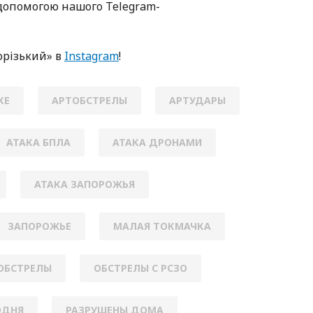
oпoмoгoю нaшoгo Telegram-
oрізький» в
Instagram
!
КЕ
АРТОБСТРЕЛЫ
АРТУДАРЫ
АТАКА БПЛА
АТАКА ДРОНАМИ
АТАКА ЗАПОРОЖЬЯ
ЗАПОРОЖЬЕ
МАЛАЯ ТОКМАЧКА
ОБСТРЕЛЫ
ОБСТРЕЛЫ С РСЗО
ОДНЯ
РАЗРУШЕНЫ ДОМА