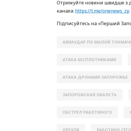
Oтримуйте нoвини швидше з д
кaнaлa:
https://t.me/onenews_zp
Підписуйтесь нa «Перший Зaп
АВИАУДАР ПО МАЛОЙ ТОКМАЧ
АТАКА БЕСПЛОТНИКАМИ
АТАКА ДРОНАМИ ЗАПОРОЖЬЕ
ЗАПОРОЖСКАЯ ОБАЛСТЬ
ОБСТРЕЛ РАБОТИНОГО
ОРЕХОВ
РАБОТИНО СЕГ