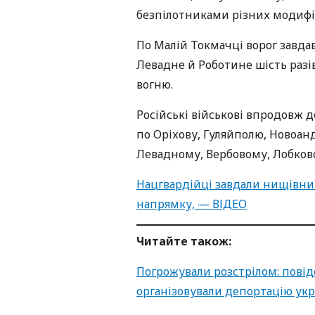
безпілотниками різних модифіка
По Малій Токмачці ворог завдав
Левадне й Роботине шість разі
вогню.
Російські військові впродовж 
по Оріхову, Гуляйполю, Новоанд
Левадному, Вербовому, Лобков
Нацгвардійці завдали нищівний
напрямку, — ВІДЕО
Читайте також:
Погрожували розстрілом: повід
організовували депортацію укра