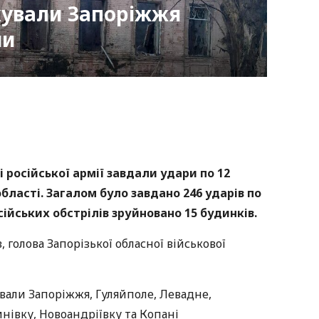
кували Запоріжжя
ми
nger
atsApp
Copy
ink
ві російської армії завдали удари по 12
бласті. Загалом було завдано 246 ударів по
сійських обстрілів зруйновано 15 будинків.
 голова Запорізької обласної військової
ували Запоріжжя, Гуляйполе, Левадне,
нівку, Новоандріївку та Копані