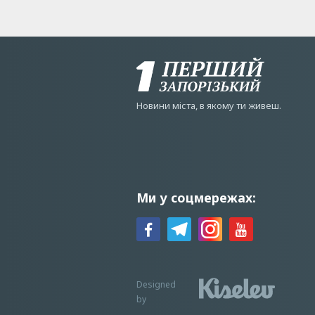
Новини мiста, в якому ти живеш.
Ми у соцмережах:
Designed
by