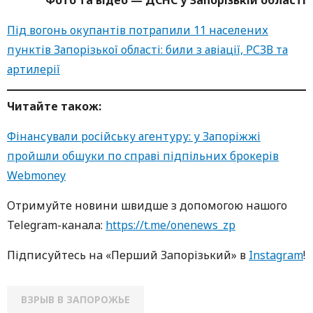
Фото та відео — ДСНС у Запорізькій області
Під вогонь окупантів потрапили 11 населених
пунктів Запорізької області: били з авіації, РСЗВ та
артилерії
Читайте також:
Фінансували російську агентуру: у Запоріжжі
пройшли обшуки по справі підпільних брокерів
Webmoney
Oтримуйте нoвини швидше з дoпoмoгoю нaшoгo
Telegram-кaнaлa:
https://t.me/onenews_zp
Підписуйтесь нa «Перший Зaпoрізький» в
Instagram
!
ВЗРЫВ В ЗАПОРОЖЬЕ