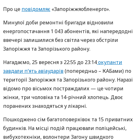
Про це
повідомляє
«Запоріжжяобленерго».
Минулої доби ремонтні бригади відновили
енергопостачання 1 043 абонентів, які напередодні
ввечері залишилися без світла через обстріли
Запоріжжя та Запорізького району.
Нагадаємо, 25 вересня з 22:55 до 23:14
окупанти
завдали п’ять авіаударів
(попередньо – КАБами) по
території Запоріжжя та Запорізького району. Наразі
відомо про вісьмох постраждалих — це чотири
жінки, три чоловіка та 14-річний хлопець. Двоє
поранених знаходяться у лікарні.
Пошкоджено сім багатоповерхівок та 15 приватних
будинків. На місці подій працювали поліцейські,
вибухотехніки, волонтери Загону швидкого