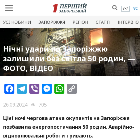
УКР
РУС
УСI НОВИНИ
ЗАПОРІЖЖЯ
РЕГІОН
СТАТТІ
ІНТЕРВ'Ю
Нічні удари по Запоріжжю
залишили без світла 50 родин, —
ФОТО, ВІДЕО
Facebook
Telegram
Viber
Messenger
WhatsApp
Copy
Link
26.09.2024
705
Цієї ночі чергова атака окупантів на Запоріжжя
позбавила енергопостачання 50 родин. Аварійно-
відновлювальні роботи тривають.