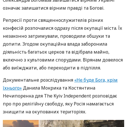
означає залишатися вірним правді та Богові.
Репресії проти священнослужителів різних
конфесій розпочалися одразу після окупації міста. Їх
незаконно затримували, проводили обшуки та
допити. Згодом окупаційна влада заборонила
діяльність багатьох церков та відібрала майно,
включно з культовими спорудами. Вірянам довелося
або виїжджати, або переходити в підпілля.
Документальне розслідування
«Не буде Бога, крім
їхнього»
Данила Мокрика та Костянтина
Нечипоренка для The Kyiv Independent розповідає
про про релігійну свободу, яку Росія намагається
знищити на окупованих територіях.