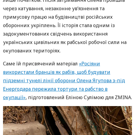
через катування, незаконне ув’язнення та
примусову працю на будівництві російських
оборонних укріплень. Її історія стала одним із
задокументованих свідчень використання
українських цивільних як рабської робочої сили на
окупованих територіях.
Саме їй присвячений матеріал
«Росіяни
використали бранців як рабів, щоб будувати
підземні тунелі лінії оборони Олена Ягупова з-під
Енергодара пережила тортури та рабство в
окупації»
, підготовлений Еліною Сулімою для ZMINA.