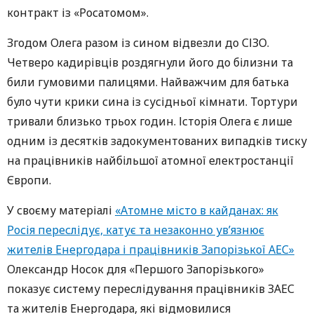
контракт із «Росатомом».
Згодом Олега разом із сином відвезли до СІЗО.
Четверо кадирівців роздягнули його до білизни та
били гумовими палицями. Найважчим для батька
було чути крики сина із сусідньої кімнати. Тортури
тривали близько трьох годин. Історія Олега є лише
одним із десятків задокументованих випадків тиску
на працівників найбільшої атомної електростанції
Європи.
У своєму матеріалі
«Атомне місто в кайданах: як
Росія переслідує, катує та незаконно ув’язнює
жителів Енергодара і працівників Запорізької АЕС»
Олександр Носок для «Першого Запорізького»
показує систему переслідування працівників ЗАЕС
та жителів Енергодара, які відмовилися