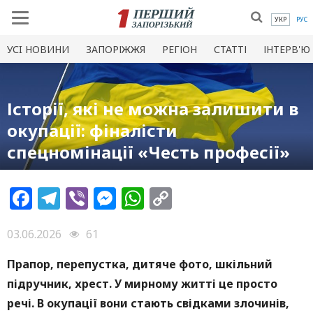
УКР
РУС
УСI НОВИНИ
ЗАПОРІЖЖЯ
РЕГІОН
СТАТТІ
ІНТЕРВ'Ю
Історії, які не можна залишити в
окупації: фіналісти
спецномінації «Честь професії»
Facebook
Telegram
Viber
Messenger
WhatsApp
Copy
Link
03.06.2026
61
Прапор, перепустка, дитяче фото, шкільний
підручник, хрест. У мирному житті це просто
речі. В окупації вони стають свідками злочинів,