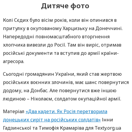
Дитяче фото
Колі Сєдих було вісім років, коли він опинився в
притулку в окупованому Харцизьку на Донеччині.
Напередодні повномасштабного вторгнення
хлопчика вивезли до Росії. Там він виріс, отримав
російські документи та вступив до армії країни-
агресора.
Сьогодні громадянин України, який став жертвою
російських воєнних злочинів, має шанс повернутися
додому, на Донбас. Але повернутися вже іншою
людиною – Ніколаєм, солдатом окупаційної армії.
Матеріал
«Два кадети. Як Росія перетворила
донецьких сиріт на російських солдатів»
Інни
Гадзинської та Тимофія Крамаріва для Texty.org.ua