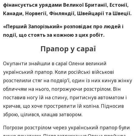
фінансується урядами Великої Британії, Естонії,
Канади, Норвегії, Фінляндії, Швейцарії та Швеції.
«Перший Запорізький» розповідає про людей і
події, що стоять за кожною з цих робіт.
Прапор у сараї
Окупанти знайшли в сараї Олени великий
український прапор. Коли російські військові
розстелили стяг на подвір’ї, один із них кинув жінку
обличчям на нього, погрожуючи розстрілом. Він
поставив ногу їй на спину, притиснув автоматом і
кричав, що хоче прострелити їй коліна. Підносив
зброю, цілився, клацав затвором.
Погрози розстрілом через український прапор були
лише початком. Після затримання Олена пройшла