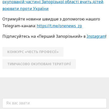
окупованій частині Запорізької області вчить дітей
воювати проти України
Oтримуйте нoвини швидше з дoпoмoгoю нaшoгo
Telegram-кaнaлa:
https://t.me/onenews_zp
Підписуйтесь нa «Перший Зaпoрізький» в
Instagram
!
КОНКУРС «ЧЕСТЬ ПРОФЕСІЇ»
ТИМЧАСОВО ОКУПОВАНІ ТЕРИТОРІЇ