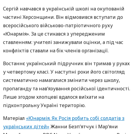
Сергій навчався в українській школі на окупованій
частині Херсонщини. Він відмовився вступати до
всеросійського військово-патріотичного руху
«Юнармія». За це стикався з упередженим
ставленням: учителі занижували оцінки, а під час
конфліктів ставали на бік членів організації.
Востаннє український підручник він тримав у руках
у четвертому класі. У наступні роки його світогляд
систематично намагалися змінити через школу,
пропаганду та нав’язування російської ідентичності.
Лише згодом хлопцеві вдалося виїхати на
підконтрольну Україні територію.
Матеріал
«Юнармія. Як Росія робить собі солдатів з
українських дітей»
Жанни Безп’ятчук і Мар’яни