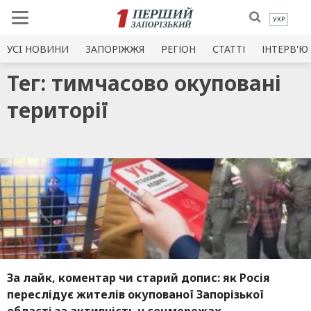
УКР
УСI НОВИНИ
ЗАПОРІЖЖЯ
РЕГІОН
СТАТТІ
ІНТЕРВ'Ю
Тег: тимчасово окуповані
території
За лайк, коментар чи старий допис: як Росія
переслідує жителів окупованої Запорізької