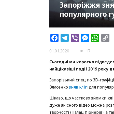
Запоріжжя зня
популярного г
Facebook
Telegram
Viber
Messe
Wh
L
01.01.2020
17
Сьогодні ми коротко підведе
найцікавіші події 2019 року 
Запорізький спец по 3D-графіц
Власенко
зняв кліп
для популярн
Цікаво, що частково зйомки клі
дуже якісного відео можна роз
творчості (Палац піонерів), а т