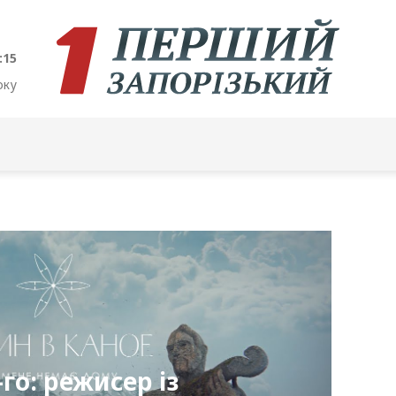
:16
оку
го: режисер із