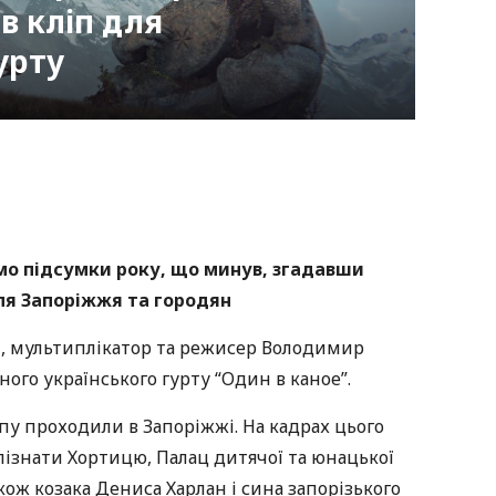
в кліп для
урту
nger
atsApp
Copy
ink
мо підсумки року, що минув, згадавши
для Запоріжжя та городян
і, мультиплікатор та режисер Володимир
ого українського гурту “Один в каное”.
пу проходили в Запоріжжі. На кадрах цього
пізнати Хортицю, Палац дитячої та юнацької
акож козака Дениса Харлан і сина запорізького