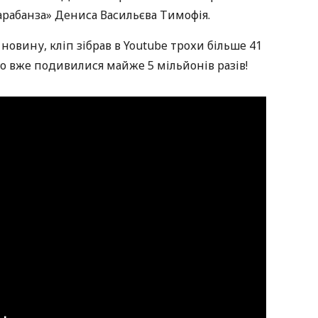
арабанза» Дениса Васильєва Тимофія.
овину, кліп зібрав в Youtube трохи більше 41
ого вже подивилися майже 5 мільйонів разів!