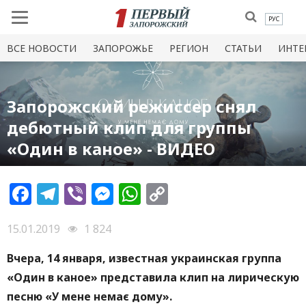
РУС
ВСЕ НОВОСТИ
ЗАПОРОЖЬЕ
РЕГИОН
СТАТЬИ
ИНТЕ
Запорожский режиссер снял
дебютный клип для группы
«Один в каное» - ВИДЕО
Facebook
Telegram
Viber
Messenger
WhatsApp
Copy
Link
15.01.2019
1 824
Вчера, 14 января, известная украинская группа
«Один в каное» представила клип на лирическую
песню «У мене немає дому».