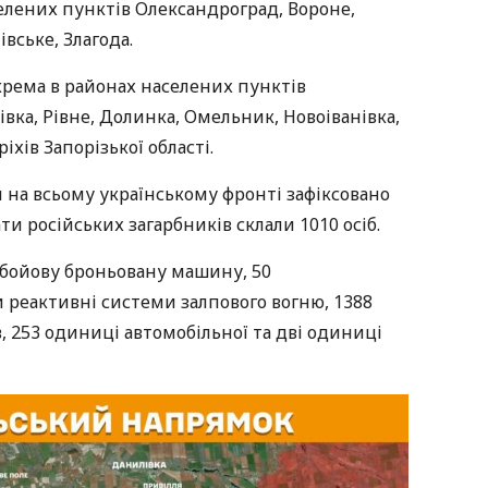
селених пунктів Олександроград, Вороне,
вське, Злагода.
окрема в районах населених пунктів
вка, Рівне, Долинка, Омельник, Новоіванівка,
хів Запорізької області.
 на всьому українському фронті зафіксовано
ти російських загарбників склали 1010 осіб.
 бойову броньовану машину, 50
 реактивні системи залпового вогню, 1388
, 253 одиниці автомобільної та дві одиниці