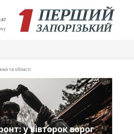
:48
оку
жжя та області
онт: у вівторок ворог