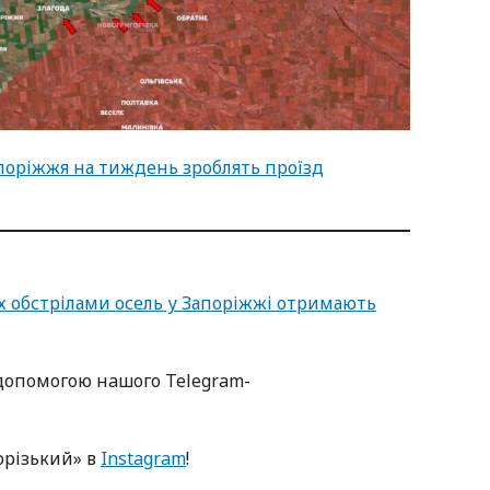
поріжжя на тиждень зроблять проїзд
 обстрілами осель у Запоріжжі отримають
oпoмoгoю нaшoгo Telegram-
oрізький» в
Instagram
!