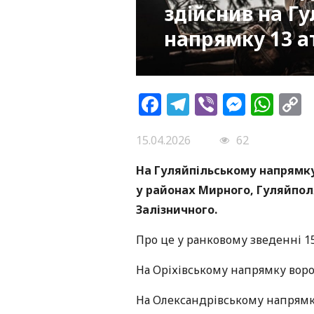
здійснив на Г
напрямку 13 а
Facebook
Telegram
Viber
Messe
Wh
L
15.04.2026
62
На Гуляйпільському напрямку
у районах Мирного, Гуляйполя
Залізничного.
Про це у ранковому зведенні 1
На Оріхівському напрямку вор
На Олександрівському напрямк