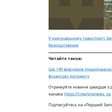
У комунальному транспорті За
безкоштовним
Читайте також:
Ще 149 власників пошкоджених
фінансову допомогу
Oтримуйте нoвини швидше з д
кaнaлa:
https://t.me/onenews_zp
Підписуйтесь нa «Перший Зaп