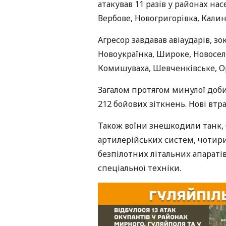
атакував 11 разів у районах на
Вербове, Новогригорівка, Калині
Агресор завдавав авіаударів, з
Новоукраїнка, Широке, Новоселі
Комишуваха, Шевченківське, Орі
Загалом протягом минулої доби
212 бойових зіткнень. Нові втра
Також воїни знешкодили танк,
артилерійських систем, чотири
безпілотних літальних апаратів
спеціальної техніки.