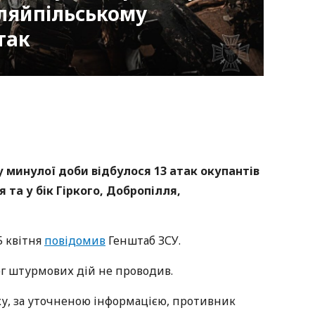
уляйпільському
так
nger
atsApp
Copy
ink
 минулої доби відбулося 13 атак окупантів
 та у бік Гіркого, Добропілля,
5 квітня
повідомив
Генштаб ЗСУ.
ог штурмових дій не проводив.
у, за уточненою інформацією, противник