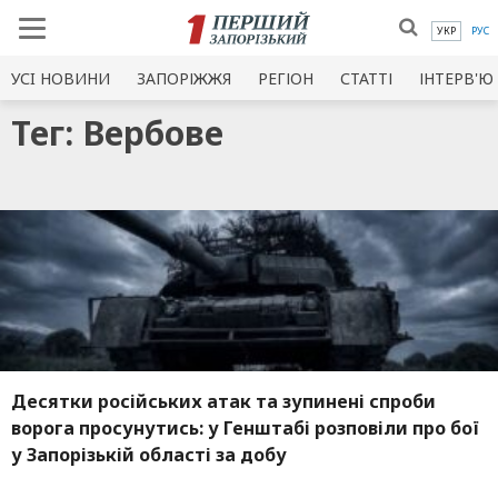
УКР
РУС
УСI НОВИНИ
ЗАПОРІЖЖЯ
РЕГІОН
СТАТТІ
ІНТЕРВ'Ю
Тег: Вербове
Десятки російських атак та зупинені спроби
ворога просунутись: у Генштабі розповіли про бої
у Запорізькій області за добу