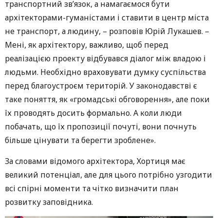
транспортний зв’язок, а намагаємося бути
архітекторами-гуманістами і ставити в центр міста
не транспорт, а людину, – розповів Юрій Лукашев. –
Мені, як архітектору, важливо, щоб перед
реалізацією проекту відбувався діалог між владою і
людьми. Необхідно враховувати думку суспільства
перед благоустроєм територій. У законодавстві є
таке поняття, як «громадські обговорення», але поки
їх проводять досить формально. А коли люди
побачать, що їх пропозиції почуті, вони почнуть
більше цінувати та берегти зроблене».
За словами відомого архітектора, Хортиця має
великий потенціал, але для цього потрібно узгодити
всі спірні моменти та чітко визначити план
розвитку заповідника.