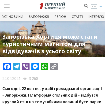
УКР
РУС
УСI НОВИНИ
ЗАПОРІЖЖЯ
РЕГІОН
СТАТТІ
ІНТЕРВ'Ю
Запорізька Хортиця може стати
туристичним магнітом для
відвідувачів з усього світу
Facebook
Telegram
Viber
Messenger
WhatsApp
Copy
Link
22.04.2021
3 268
Сьогодні, 22 квітня, у хабі громадської організації
«Запоріжжя. Платформа спільних дій» відбувся
круглий стіл на тему: «Якими повинні бути парки