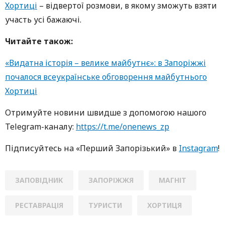
Хортиці
– відвертої розмови, в якому зможуть взяти
участь усі бажаючі.
Читайте також:
«Видатна історія – велике майбутнє»: в Запоріжжі
почалося всеукраїнське обговорення майбутнього
Хортиці
Отримуйте новини швидше з допомогою нaшогo
Telegram-кaнaлу:
https://t.me/onenews_zp
Підписуйтесь нa «Перший Зaпoрізький» в
Instagram
!
ЗАПОВІДНИК
ЗАПОРІЖЖЯ
МАГНІТ
РЕСТАВРАЦІЯ
ТУРИСТИ
ХОРТИЦЯ