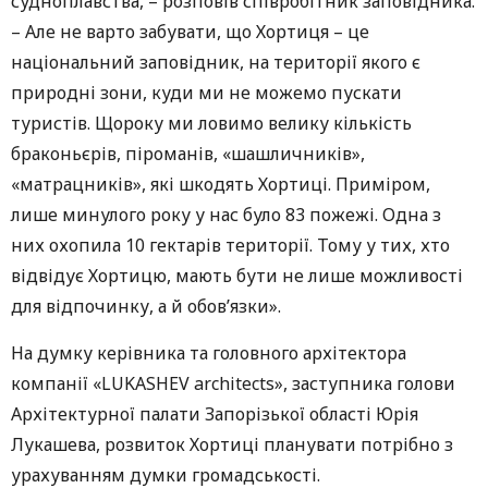
судноплавства, – розповів співробітник заповідника.
– Але не варто забувати, що Хортиця – це
національний заповідник, на території якого є
природні зони, куди ми не можемо пускати
туристів. Щороку ми ловимо велику кількість
браконьєрів, піроманів, «шашличників»,
«матрацників», які шкодять Хортиці. Приміром,
лише минулого року у нас було 83 пожежі. Одна з
них охопила 10 гектарів території. Тому у тих, хто
відвідує Хортицю, мають бути не лише можливості
для відпочинку, а й обов’язки».
На думку керівника та головного архітектора
компанії «LUKASHEV architects», заступника голови
Архітектурної палати Запорізької області Юрія
Лукашева, розвиток Хортиці планувати потрібно з
урахуванням думки громадськості.