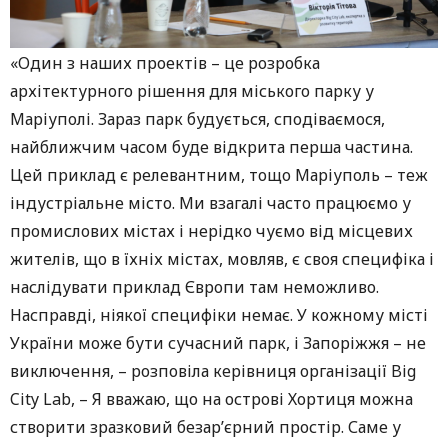
«Один з наших проектів – це розробка
архітектурного рішення для міського парку у
Маріуполі. Зараз парк будується, сподіваємося,
найближчим часом буде відкрита перша частина.
Цей приклад є релевантним, тощо Маріуполь – теж
індустріальне місто. Ми взагалі часто працюємо у
промислових містах і нерідко чуємо від місцевих
жителів, що в їхніх містах, мовляв, є своя специфіка і
наслідувати приклад Європи там неможливо.
Насправді, ніякої специфіки немає. У кожному місті
України може бути сучасний парк, і Запоріжжя – не
виключення, – розповіла керівниця організації Big
City Lab, – Я вважаю, що на острові Хортиця можна
створити зразковий безар’єрний простір. Саме у