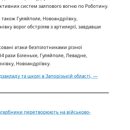
еактивних систем залпового вогню по Роботину.
а також Гуляйполе, Новоандріївку,
івку ворог обстріляв з артилерії, завдавши
совані атаки безпілотниками різної
04 рази Біленьке, Гуляйполе, Левадне,
нівку, Новоандріївку.
акладу та школі в Запорізькій області, —
агарбники перетворюють на військово-