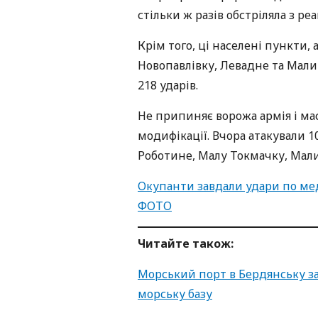
стільки ж разів обстріляла з р
Крім того, ці населені пункти, 
Новопавлівку, Левадне та Малин
218 ударів.
Не припиняє ворожа армія і ма
модифікації. Вчора атакували 1
Роботине, Малу Токмачку, Мали
Окупанти завдали удари по медз
ФОТО
Читайте також:
Морський порт в Бердянську з
морську базу