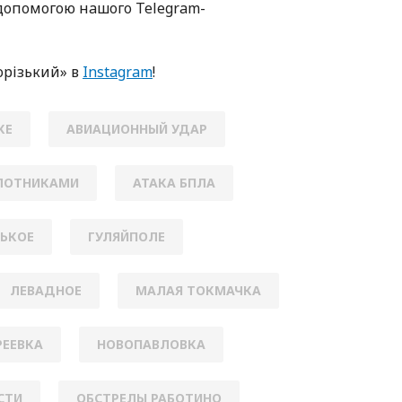
oпoмoгoю нaшoгo Telegram-
oрізький» в
Instagram
!
КЕ
АВИАЦИОННЫЙ УДАР
ИЛОТНИКАМИ
АТАКА БПЛА
НЬКОЕ
ГУЛЯЙПОЛЕ
ЛЕВАДНОЕ
МАЛАЯ ТОКМАЧКА
ЕЕВКА
НОВОПАВЛОВКА
СТИ
ОБСТРЕЛЫ РАБОТИНО