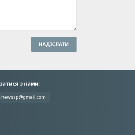
НАДIСЛАТИ
затися з нами:
1newszp@gmail.com