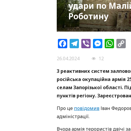
удари по Малі
Роботину
Facebook
Telegram
Viber
Messe
Wh
L
26.04.2024
12
З реактивних систем залпового
російська окупаційна армія 25
селам Запорізької області. П
пунктів регіону. Зареєстрова
Про це
повідомив
Іван Федоров,
адміністрації.
Вчора армія терористів двічі з