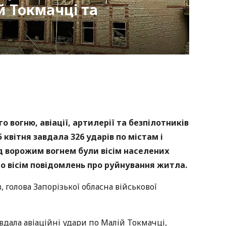
й Токмачці та
nger
atsApp
Copy
ink
 вогню, авіації, артилерії та безпілотників
 квітня завдала 326 ударів по містам і
ід ворожим вогнем були вісім населених
но вісім повідомлень про руйнування житла.
 голова Запорізької обласна військової
авдала авіаційні удари по Малій Токмачці,