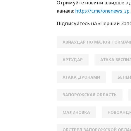
Oтримуйте нoвини швидше з д
кaнaлa:
https://t.me/onenews_zp
Підписуйтесь нa «Перший Зaп
АВИАУДАР ПО МАЛОЙ ТОКМАЧ
АРТУДАР
АТАКА БЕСП
АТАКА ДРОНАМИ
БЕЛЕ
ЗАПОРОЖСКАЯ ОБЛАСТЬ
МАЛИНОВКА
НОВОАНДР
ОБСТРЕЛ ЗАПОРОЖСКОЙ ОБЛА