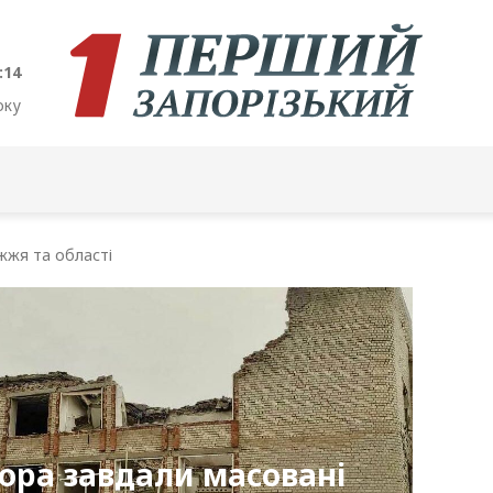
:15
оку
жжя та області
ора завдали масовані