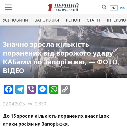
УКР
РУС
УСI НОВИНИ
ЗАПОРІЖЖЯ
РЕГІОН
СТАТТІ
ІНТЕРВ'Ю
Значно зросла кількість
поранених від ворожого удару
КАБами по Запоріжжю, — ФОТО,
ВІДЕО
Facebook
Telegram
Viber
Messenger
WhatsApp
Copy
Link
22.04.2025
2 830
До 15 зросла кількість поранених внаслідок
атаки росіян на Запоріжжя.