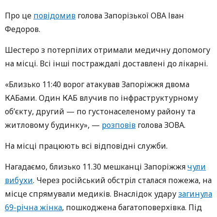
Про це
повідомив
голова Запорізької ОВА Іван
Федоров.
Шестеро з потерпілих отримали медичну допомогу
на місці. Всі інші постраждалі доставлені до лікарні.
«Близько 11:40 ворог атакував Запоріжжя двома
КАБами. Один КАБ влучив по інфраструктурному
об’єкту, другий — по густонаселеному району та
житловому будинку», —
розповів
голова ЗОВА.
На місці працюють всі відповідні служби.
Нагадаємо, близько 11.30 мешканці Запоріжжя
чули
вибухи
. Через російський обстріл сталася пожежа, на
місце спрямували медиків. Внаслідок удару
загинула
69-річна жінка
, пошкоджена багатоповерхівка. Під