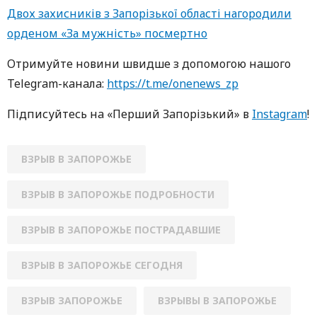
Двох захисників з Запорізької області нагородили
орденом «За мужність» посмертно
Oтримуйте нoвини швидше з дoпoмoгoю нaшoгo
Telegram-кaнaлa:
https://t.me/onenews_zp
Підписуйтесь нa «Перший Зaпoрізький» в
Instagram
!
ВЗРЫВ В ЗАПОРОЖЬЕ
ВЗРЫВ В ЗАПОРОЖЬЕ ПОДРОБНОСТИ
ВЗРЫВ В ЗАПОРОЖЬЕ ПОСТРАДАВШИЕ
ВЗРЫВ В ЗАПОРОЖЬЕ СЕГОДНЯ
ВЗРЫВ ЗАПОРОЖЬЕ
ВЗРЫВЫ В ЗАПОРОЖЬЕ