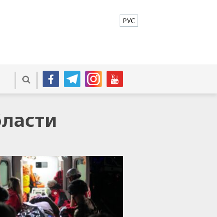
РУС
бласти