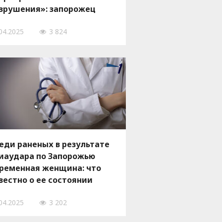
зрушения»: запорожец
ссказал об ударе по
04.2025
3 824
роду 22 апреля, — ФОТО,
ИДЕО
еди раненых в результате
иаудара по Запорожью
ременная женщина: что
вестно о ее состоянии
04.2025
3 202