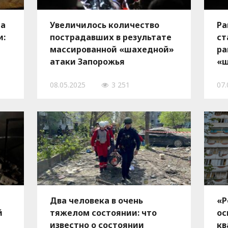
ла
Увеличилось количество
Ра
и:
пострадавших в результате
ст
массированной «шахедной»
ра
атаки Запорожья
«ш
08.05.2025
3 251
07.
Два человека в очень
«Р
й
тяжелом состоянии: что
ос
известно о состоянии
кв