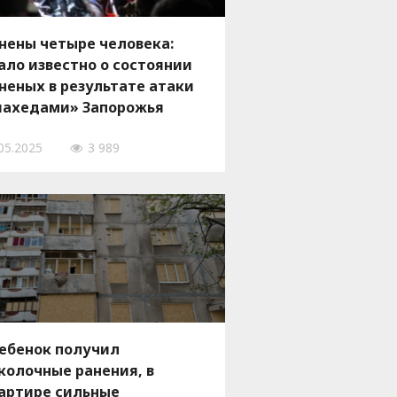
нены четыре человека:
ало известно о состоянии
неных в результате атаки
ахедами» Запорожья
05.2025
3 989
ебенок получил
колочные ранения, в
артире сильные