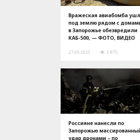
Вражеская авиабомба уш
под землю рядом с домам
в Запорожье обезвредили
КАБ-500, — ФОТО, ВИДЕО
27.09.2025
2 875
Россияне нанесли по
Запорожью массированны
удар дронами – по