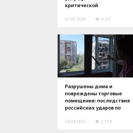
критической
инфраструктуре и жилой
07.05.2025
4 231
застройке, – ФОТО, ВИДЕО
Разрушены дома и
повреждены торговые
помещения: последствия
российских ударов по
Запорожской области 22
23.04.2025
2 514
апреля, — ФОТО