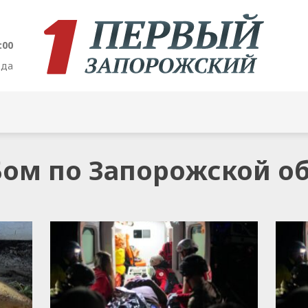
:01
ода
АБом по Запорожской о