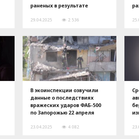
раненых в результате
ра
авиаударов по Запорожью 22
ра
29.04.2025
2 536
25.
апреля
го
В
В экоинспекции озвучили
Ср
данные о последствиях
ав
вражеских ударов ФАБ-500
бе
по Запорожью 22 апреля
из
23.04.2025
4 082
23.